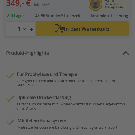
+349
349,- €
inkl. MwSt.
rehashop
Treuepunkte
Auf Lager
48-96 Stunden*
Lieferzeit
kostenlose Lieferung
+
−
In den
Warenkorb
Produkt-Highlights
Für Prophylaxe und Therapie
Geeignet bei Dekubitus-Risiko oder Dekubitus-Therapie (bis
Stadium II)
Optimale Druckentlastung
Kaltschaummatratze mit 5-Zonen-Prinzip für hohen Liegekomfort
ohne Druck
Mit tiefem Kanalsystem
Matratze für optimale Belüftung und Feuchtigkeitstransport