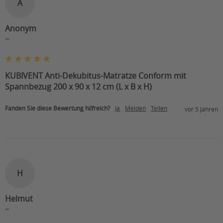
A
Anonym
""
KUBIVENT Anti-Dekubitus-Matratze Conform mit
Spannbezug 200 x 90 x 12 cm (L x B x H)
Fanden Sie diese Bewertung hilfreich?
Ja
Melden
Teilen
vor 5 Jahren
H
Helmut
""