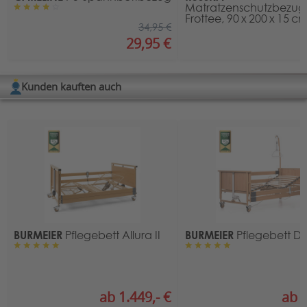
Matratzenschutzbezug
Frottee, 90 x 200 x 15 c
34,95 €
29,95 €
Kunden kauften auch
BURMEIER
BURMEIER
Pflegebett Allura II
Pflegebett Da
ab 1.449,- €
ab 8