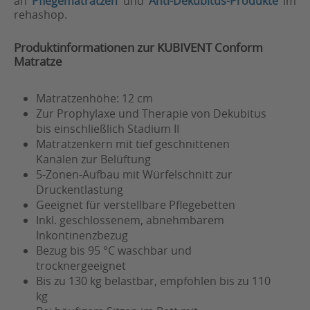
an
Pflegematratzen
und
Anti-Dekubitus-Produkte
im
rehashop.
Produktinformationen zur KUBIVENT Conform
Matratze
Matratzenhöhe: 12 cm
Zur Prophylaxe und Therapie von Dekubitus
bis einschließlich Stadium II
Matratzenkern mit tief geschnittenen
Kanälen zur Belüftung
5-Zonen-Aufbau mit Würfelschnitt zur
Druckentlastung
Geeignet für verstellbare Pflegebetten
Inkl. geschlossenem, abnehmbarem
Inkontinenzbezug
Bezug bis 95 °C waschbar und
trocknergeeignet
Bis zu 130 kg belastbar, empfohlen bis zu 110
kg