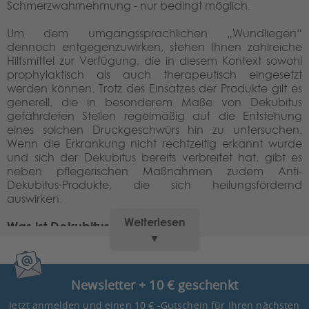
Schmerzwahrnehmung - nur bedingt möglich.
Um dem umgangssprachlichen „Wundliegen“
dennoch entgegenzuwirken, stehen Ihnen zahlreiche
Hilfsmittel zur Verfügung, die in diesem Kontext sowohl
prophylaktisch als auch therapeutisch eingesetzt
werden können. Trotz des Einsatzes der Produkte gilt es
generell, die in besonderem Maße von Dekubitus
gefährdeten Stellen regelmäßig auf die Entstehung
eines solchen Druckgeschwürs hin zu untersuchen.
Wenn die Erkrankung nicht rechtzeitig erkannt wurde
und sich der Dekubitus bereits verbreitet hat, gibt es
neben pflegerischen Maßnahmen zudem Anti-
Dekubitus-Produkte, die sich heilungsfördernd
auswirken.
Weiterlesen
Was ist Dekubitus?
▼
Bei Dekubitus handelt es sich um ein Druckgeschwür,
das beispielsweise durch ein lang anhaltendes
Verharren in der gleichen Position entstehen kann.
Newsletter + 10 € geschenkt
Dabei wirkt sich die beständige Druckbelastung durch
das eigene Körpergewicht auf die Blutzufuhr der
Jetzt anmelden und einen 10 € -Gutschein für Ihren nächsten