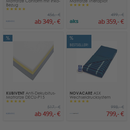
Matratze Conform mit Inko-
Matratze Theraplot
Bezug
499,- €
456,- €
ab 359,- €
ab 349,- €
BESTSELLER!
KUBIVENT
NOVACARE
Anti-Dekubitus-
ASX
Matratze DECU-P15
Wechseldrucksystem
517,- €
998,- €
ab 499,- €
799,- €