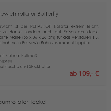
wichtrollator Butterfly
ewicht ist der REHASHOP Rollator extrem leicht.
ur zu Hause, sondern auch auf Reisen der ideale
mpakte Maße (65 x 36 x 26 cm) für das Verstauen z.B.
Mitnahme in Bus sowie Bahn zusammenklappbar.
 mit kleinem Faltmaß
nspreis
kaufstasche und Stockhalter
ab 109,- €
mrollator Teckel