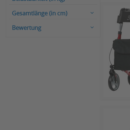
von
5 kg
bis
12 kg
Innenbereich
Gesamtlänge (in cm)
von
100 kg
bis
200 kg
61
Bewertung
62
& mehr
63
& mehr
63,2
& mehr
64
& mehr
65
66
66,5
67
68
70
72
73
74