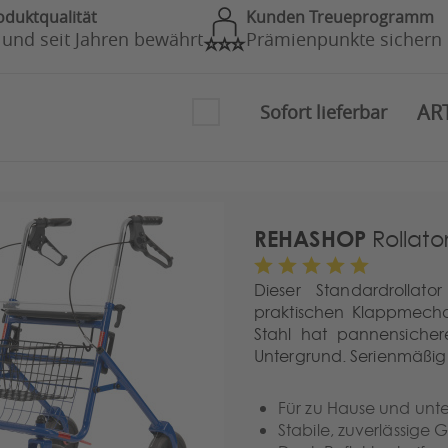
oduktqualität
Kunden Treueprogramm
 und seit Jahren bewährt
Prämienpunkte sichern
AR
Sofort lieferbar
REHASHOP
Rollator
Dieser Standardrollat
praktischen Klappmecha
Stahl hat pannensicher
Untergrund. Serienmäßig i
Für zu Hause und unt
Stabile, zuverlässige G