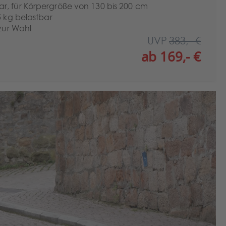
r, für Körpergröße von 130 bis 200 cm
5 kg belastbar
 zur Wahl
UVP
383,- €
ab 169,- €