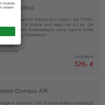
lator Pegasus
nd zugleich leichter Rollator aus Carbon: Der TOPRO
komfortabel, ist faltbar und wiegt nur 6,2 kg. Die
den Innen- und Außenbereich sowie weiche Griffe
 angenehmes Fahrerlebnis.
 Auswahl
 inklusive
712,99 €
529,- €
llator Olympos ATR
usflüge in die Natur: Der Outdoor-Rollator überzeugt