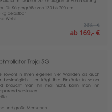
ollator mit stabiler, zeitlos eleganter Verarbeitung.
r, für Körpergröße von 130 bis 200 cm
5 kg belastbar
 zur Wahl
383,- €
ab 169,- €
htrollator Troja 5G
Sie sowohl in Ihren eigenen vier Wänden als auch
r bestmöglich - er trägt Ihre Einkäufe in seiner
nd braucht man ihn mal nicht, kann man ihn
sparend verstauen.
iffe
leine und große Menschen