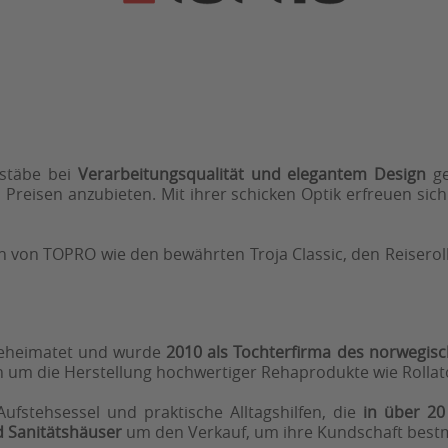
ßstäbe bei
Verarbeitungsqualität und elegantem Design
ge
 Preisen anzubieten. Mit ihrer schicken Optik erfreuen si
en von TOPRO wie den bewährten Troja Classic, den Reiserol
beheimatet und wurde
2010 als Tochterfirma des
norwegis
 um die Herstellung hochwertiger Rehaprodukte wie Roll
ufstehsessel und praktische Alltagshilfen, die
in über 20 
d Sanitätshäuser
um den Verkauf, um ihre Kundschaft bestm