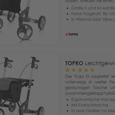
außen. Erleben Sie einen R
Größe S und M wählba
Hohe Tragkraft: Bis 16
In Weinrot oder Silber
TOPRO
Leichtgewic
Der Troja G begleitet 
unterwegs in weiter Flu
geräumigen Tasche u
zusammengeklappt platz
Ergonomische Handgr
Mit Einkaufstasche
In zwei Größen für k