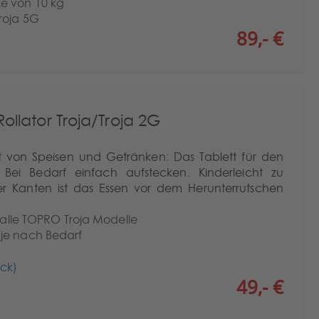
e von 10 kg
roja 5G
89,- €
Rollator Troja/Troja 2G
rt von Speisen und Getränken: Das Tablett für den
. Bei Bedarf einfach aufstecken. Kinderleicht zu
r Kanten ist das Essen vor dem Herunterrutschen
r alle TOPRO Troja Modelle
je nach Bedarf
ück)
49,- €