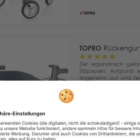
TOPRO
Rückengurt 
Der ergonomisch gefor
Sitzpausen: Aufgrund s
angenehm auf und fede
wahren Freude werden.
Für mehr Sitzkomfort u
Zubehörteil für TOPRO
Vier gepolsterte Vari