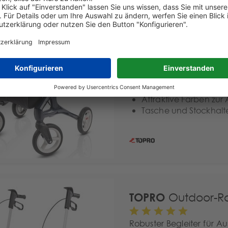
TOPRO
Carbon Rol
Hochwertiger, stabiler u
Pegasus fährt sich sehr 
Comfort Softräder für 
ermöglichen ein äußerst
Belastbar bis 130 kg
Attraktive Farben zur
Tasche und Stockhalter
TOPRO
Outdoor-Ro
Robuster Begleiter für A