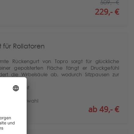
509,- €
229,- €
für Rollatoren
mte Rückengurt von Topro sorgt für glückliche
einer gepolsterten Fläche fängt er Druckgefühl
rt die Wirbelsäule ab, wodurch Sitzpausen zur
nd Sicherheit
 Rollatoren
anten zur Auswahl
ab 49,- €