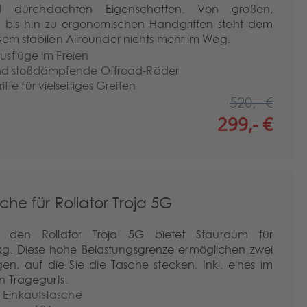
d durchdachten Eigenschaften. Von großen,
 bis hin zu ergonomischen Handgriffen steht dem
sem stabilen Allrounder nichts mehr im Weg.
Ausflüge im Freien
nd stoßdämpfende Offroad-Räder
e für vielseitiges Greifen
520,- €
299,- €
che für Rollator Troja 5G
ür den Rollator Troja 5G bietet Stauraum für
kg. Diese hohe Belastungsgrenze ermöglichen zwei
gen, auf die Sie die Tasche stecken. Inkl. eines im
n Tragegurts.
 Einkaufstasche