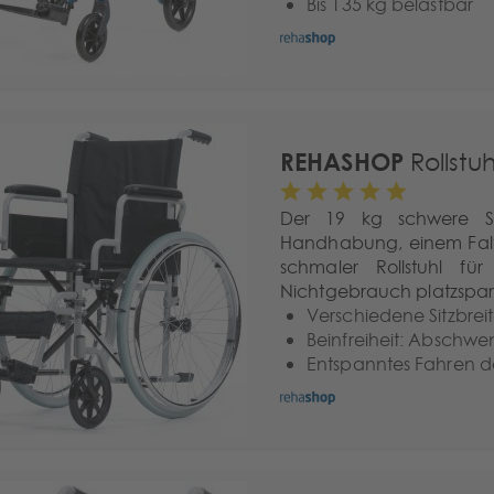
Bis 135 kg belastbar
REHASHOP
Rollstuh
Der 19 kg schwere Sta
Handhabung, einem Faltm
schmaler Rollstuhl 
Nichtgebrauch platzspare
Verschiedene Sitzbrei
Beinfreiheit: Abschw
Entspanntes Fahren d