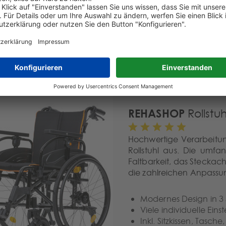
Mit Hilfsverzeichnisn
Pannensicher durch f
Drei Sitzbreiten zur A
REHASHOP
Rollstuh
Hochwertige Verarbeitu
Rollstuhl aus. Die umf
Faltbarkeit, das Stecka
die zahlreichen Anpassun
Modernes Design in 3 S
Viele individuelle Ein
Inkl. Sitzkissen, Tas