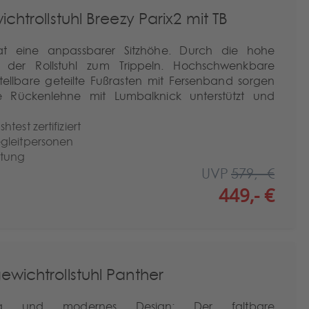
chtrollstuhl Breezy Parix2 mit TB
 hat eine anpassbarer Sitzhöhe. Durch die hohe
ch der Rollstuhl zum Trippeln. Hochschwenkbare
tellbare geteilte Fußrasten mit Fersenband sorgen
e Rückenlehne mit Lumbalknick unterstützt und
est zertifiziert
gleitpersonen
itung
UVP
579,- €
449,- €
ewichtrollstuhl Panther
ung und modernes Design: Der faltbare