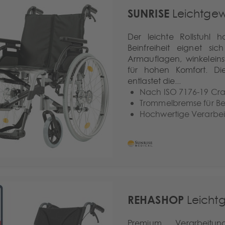
SUNRISE
Leichtgewi
Der leichte Rollstuhl
Beinfreiheit eignet si
Armauflagen, winkeleins
für hohen Komfort. Di
entlastet die...
Nach ISO 7176-19 Crasht
Trommelbremse für Be
Hochwertige Verarbe
REHASHOP
Leichtg
Premium Verarbeit