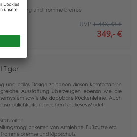
ummer
este Bereifung und Trommelbremse
uswahl
UVP
1.443,43 €
349,- €
l Tiger
ng und edles Design zeichnen diesen komfortablen
angreiche Ausstattung überzeugen ebenso wie die
chsensystem sowie die klappbare Rückenlehne. Auch
gsmöglichkeiten sprechen für dieses Modell.
itzbreiten
stellungsmöglichkeiten von Armlehne, Fußstütze etc.
che, Trommelbremse und Kippschutz