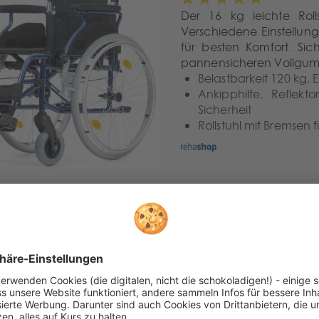
Der 16 kg leichte Rolls
Verschiedene Einstellu
für besten Komfort. Sic
pannensicheren Vollgumm
Belastbarkeit 120 kg,
Ankipphilfe, Reflek
Sicherheit
Rollstuhl mit Bremsen 
INVACARE
Leichtg
Der hochwertige Markenrol
(125 kg) mit hoher Allt
ermöglichen einen einfac
vieler Verstellmöglichke