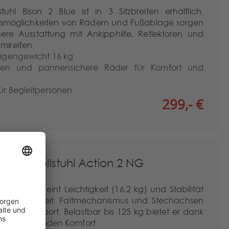
tuhl Bison 2 Blue ist in 3 Sitzbreiten erhältlich.
ngsmöglichkeiten von Rädern und Fußablage sorgen
here Ausstattung mit Ankipphilfe, Reflektoren und
ireifen.
 Eigengewicht 16 kg
toren und pannensichere Räder für Komfort und
für Begleitpersonen
299,- €
ewichtrollstuhl Action 2 NG
lstuhl vereint Leichtigkeit (16,2 kg) und Stabilität
agstauglichkeit. Faltmechanismus und Stechachsen
hen Transport. Belastbar bis 125 kg bietet er dank
iten umfassenden Komfort.