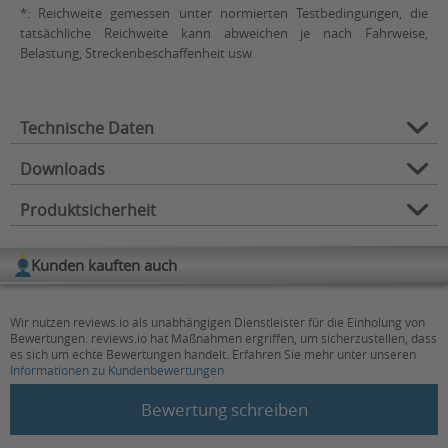
*: Reichweite gemessen unter normierten Testbedingungen, die
tatsächliche Reichweite kann abweichen je nach Fahrweise,
Belastung, Streckenbeschaffenheit usw.
Technische Daten
Downloads
Belastbarkeit (in kg):
100
Produktsicherheit
max. Reichweite (in
20
km)*:
Verfügbare Downloads:
Kunden kauften auch
Alltag, Außenbereich,
Download Bedienungsanleitung
Herstellerinformation
Einsatzbereich:
Einkaufen, Innenbereich
Hersteller: Proteno GmbH
Wir nutzen reviews.io als unabhängigen Dienstleister für die Einholung von
Niederwettersche Str. 1
Rahmenfarbe:
Silber/Schwarz
Bewertungen. reviews.io hat Maßnahmen ergriffen, um sicherzustellen, dass
35094 Lahntal
es sich um echte Bewertungen handelt. Erfahren Sie mehr unter unseren
Leergewicht inkl.
Informationen zu Kundenbewertungen
21
Batterien (in kg):
New content loaded
Kontakt
:
Bewertung schreiben
E-Mail:
info@proteno.de
Faltmaß:
47 x 58 x 90 cm