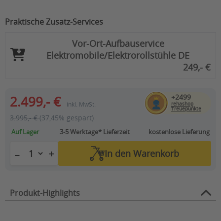
Praktische Zusatz-Services
Vor-Ort-Aufbauservice
Elektromobile/Elektrorollstühle DE
249,- €
+2499
2.499,- €
inkl. MwSt.
rehashop
Treuepunkte
3.995,- €
(37,45% gespart)
Auf Lager
3-5 Werktage*
Lieferzeit
kostenlose Lieferung
+
−
In den
Warenkorb
Produkt-Highlights