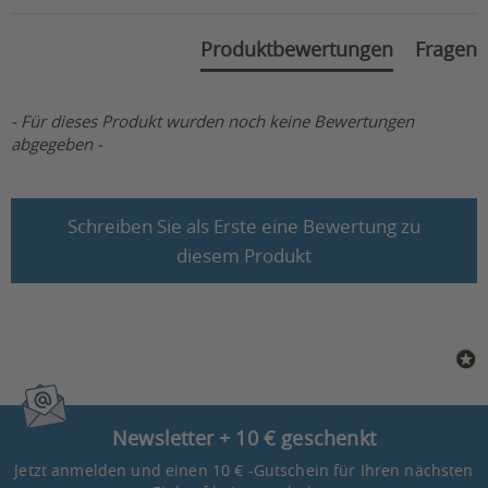
Maximale
6 km/h
Geschwindigkeit:
Produktbewertungen
Fragen
Motorleistung (in W):
2 x 130
Akkukapazität (in V/Ah):
24 / 12
- Für dieses Produkt wurden noch keine Bewertungen
abgegeben -
Steigfähigkeit (in
6°/10,5%
Grad/Prozent):
Wendekreisradius (in
Schreiben Sie als Erste eine Bewertung zu
120
cm):
diesem Produkt
Gesamthöhe (in cm):
90
Gesamtlänge:
98 cm
Gesamtbreite (in cm):
58
Sitzhöhe (in cm):
49
Newsletter + 10 € geschenkt
Sitztiefe (in cm):
43
Jetzt anmelden und einen 10 € -Gutschein für Ihren nächsten
Sitzbreite (in cm):
42