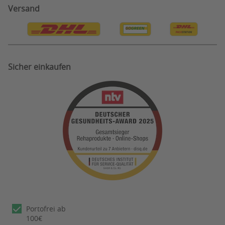
Information zu Testergebnissen
Privatsphäre Einstellungen
Versand
Bestellung Widerruf
Sicher einkaufen
Portofrei ab
100€