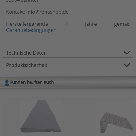
Kontakt: info@rehashop.de
Herstellergarantie 4 Jahre gemäß
Garantiebedingungen
Technische Daten
Produktsicherheit
Typ:
Teleskoprampe
Länge (in cm):
61, 213, 152
Kunden kauften auch
Herstellerinformation
Breite:
2 x 19 cm
Hersteller: Proteno GmbH
Niederwettersche Str. 1
Belastbarkeit (in kg):
200
35094 Lahntal
Material:
Aluminium
Kontakt
:
E-Mail:
info@rehashop.de