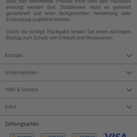
dass das betreffende Produkt nicht über den Hausmüll
entsorgt werden darf. Stattdessen muss es getrennt
gesammelt und einer fachgerechten Verwertung oder
Entsorgung zugeführt werden.
Durch die richtige Rückgabe leisten Sie einen wichtigen
Beitrag zum Schutz von Umwelt und Ressourcen.
Kontakt
Unternehmen
Kostenlose Hotline:
0800 888 90 80
Hilfe & Service
Über uns
Mo-Fr
10.00 - 12.00 Uhr
Showrooms
13.00 - 16.00 Uhr
Infos
Serviceportal
Ratgeber
E-Mail:
Häufige Fragen
Newsletter
info@rehashop.de
Zahlungsarten
Widerrufsbelehrung
Zahlungsarten
Herzensmomente
Kontaktformular
Garantiehinweise
Versandinformationen
Markenübersicht