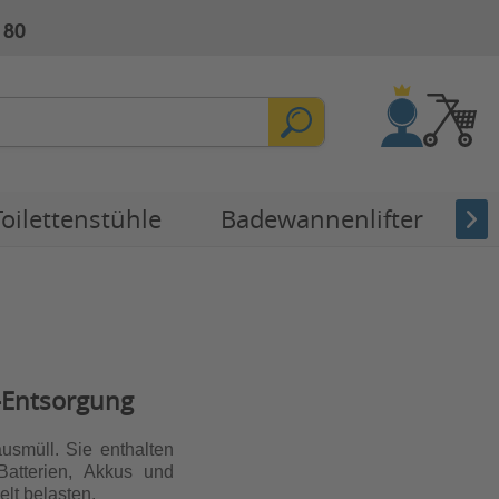
 80
Toilettenstühle
Badewannenlifter
E
e-Entsorgung
usmüll. Sie enthalten
Batterien, Akkus und
lt belasten.