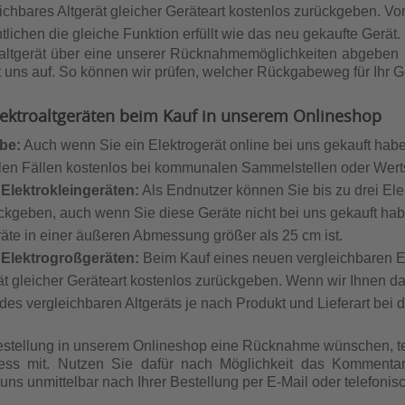
ichbares Altgerät gleicher Geräteart kostenlos zurückgeben. Vo
lichen die gleiche Funktion erfüllt wie das neu gekaufte Gerät.
oaltgerät über eine unserer Rücknahmemöglichkeiten abgeben
t uns auf. So können wir prüfen, welcher Rückgabeweg für Ihr Ge
ktroaltgeräten beim Kauf in unserem Onlineshop
be:
Auch wenn Sie ein Elektrogerät online bei uns gekauft hab
ielen Fällen kostenlos bei kommunalen Sammelstellen oder Wert
lektrokleingeräten:
Als Endnutzer können Sie bis zu drei Ele
ckgeben, auch wenn Sie diese Geräte nicht bei uns gekauft hab
räte in einer äußeren Abmessung größer als 25 cm ist.
Elektrogroßgeräten:
Beim Kauf eines neuen vergleichbaren E
ät gleicher Geräteart kostenlos zurückgeben. Wenn wir Ihnen da
s vergleichbaren Altgeräts je nach Produkt und Lieferart bei d
estellung in unserem Onlineshop eine Rücknahme wünschen, teil
zess mit. Nutzen Sie dafür nach Möglichkeit das Kommentarf
uns unmittelbar nach Ihrer Bestellung per E-Mail oder telefonisc