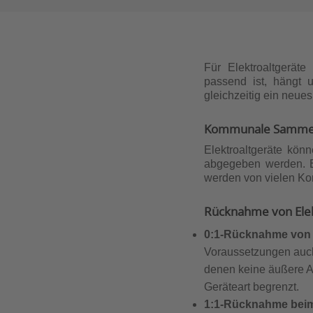
Für Elektroaltgerät
passend ist, hängt 
gleichzeitig ein neue
Kommunale Sammels
Elektroaltgeräte kön
abgegeben werden. El
werden von vielen K
Rücknahme von Elek
0:1-Rücknahme von E
Voraussetzungen auch 
denen keine äußere Ab
Geräteart begrenzt.
1:1-Rücknahme beim