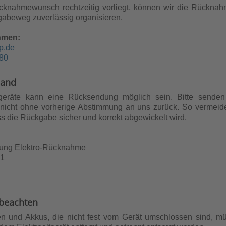
knahmewunsch rechtzeitig vorliegt, können wir die Rücknah
abeweg zuverlässig organisieren.
hmen:
p.de
80
sand
geräte kann eine Rücksendung möglich sein. Bitte senden S
 nicht ohne vorherige Abstimmung an uns zurück. So vermei
ass die Rückgabe sicher und korrekt abgewickelt wird.
lung Elektro-Rücknahme
 1
 beachten
en und Akkus, die nicht fest vom Gerät umschlossen sind, m