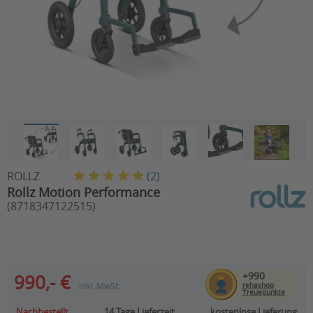
ROLLZ
(
2
)
Rollz Motion Performance
(8718347122515)
+990
990,- €
inkl. MwSt.
rehashop
Treuepunkte
Nachbestellt
14 Tage
Lieferzeit
kostenlose Lieferung