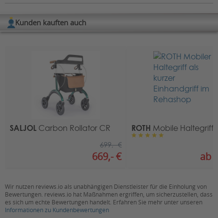
Außenbereich, Natur, Alltag,
Verfügbare Downloads:
Einsatzbereich:
Innenbereich, Einkaufen, Pflege,
Kunden kauften auch
Reise, Transport
Download Praxistipps Rollatoren
Herstellerinformation
Hersteller: Rollz® International bv
Rahmenfarbe:
Jungle Green
Anschrift
:
Rotterdamseweg 402M
Belastbarkeit (in
125
2629HH Delft, Niederlande
kg):
Kontakt
:
Empfohlene
E-Mail:
info@rollz.com
Körpergröße (in
150 - 200
cm):
SALJOL
ROTH
Carbon Rollator CR
Mobile Haltegriff
Gesamtbreite (in
67
cm):
699,- €
669,- €
ab 1
Gesamtlänge (in
63
cm):
Sitzhöhe (in cm):
55
Wir nutzen reviews.io als unabhängigen Dienstleister für die Einholung von
Bewertungen. reviews.io hat Maßnahmen ergriffen, um sicherzustellen, dass
es sich um echte Bewertungen handelt. Erfahren Sie mehr unter unseren
Sitztiefe (in cm):
42
Informationen zu Kundenbewertungen