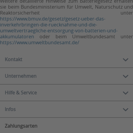
Weitere detaillierte Hinweise zum Batteriegesetz erhalten
sie beim Bundesministerium für Umwelt, Naturschutz und
Reaktorsicherheit unter
https://www.bmuv.de/gesetz/gesetz-ueber-das-
inverkehrbringen-die-ruecknahme-und-die-
umweltvertraegliche-entsorgung-von-batterien-und-
akkumulatoren
oder beim Umweltbundesamt unter
https://www.umweltbundesamt.de/
Kontakt
Unternehmen
Kostenlose Hotline:
0800 888 90 80
Hilfe & Service
Über uns
Mo-Fr
10.00 - 12.00 Uhr
Showrooms
13.00 - 16.00 Uhr
Infos
Serviceportal
Ratgeber
E-Mail:
Häufige Fragen
Newsletter
info@rehashop.de
Zahlungsarten
Widerrufsbelehrung
Zahlungsarten
Herzensmomente
Kontaktformular