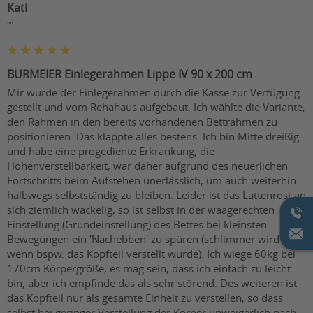
Kati
""
BURMEIER Einlegerahmen Lippe IV 90 x 200 cm
Mir wurde der Einlegerahmen durch die Kasse zur Verfügung 
gestellt und vom Rehahaus aufgebaut. Ich wählte die Variante, 
den Rahmen in den bereits vorhandenen Bettrahmen zu 
positionieren. Das klappte alles bestens. Ich bin Mitte dreißig 
und habe eine progediente Erkrankung, die 
Höhenverstellbarkeit, war daher aufgrund des neuerlichen 
Fortschritts beim Aufstehen unerlässlich, um auch weiterhin 
halbwegs selbstständig zu bleiben. Leider ist das Lattenrost an 
sich ziemlich wackelig, so ist selbst in der waagerechten 
Einstellung (Grundeinstellung) des Bettes bei kleinsten 
Bewegungen ein 'Nachebben' zu spüren (schlimmer wird es, 
wenn bspw. das Kopfteil verstellt wurde). Ich wiege 60kg bei 
170cm Körpergröße, es mag sein, dass ich einfach zu leicht 
bin, aber ich empfinde das als sehr störend. Des weiteren ist 
das Kopfteil nur als gesamte Einheit zu verstellen, so dass 
selbst bei geringer Verstellung der Körper unweigerlich nach 