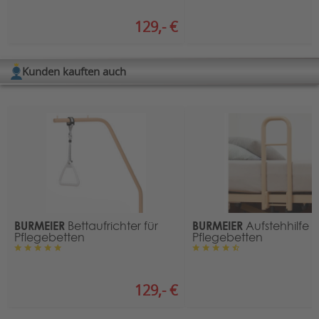
Elektrische Verstellung der
ja
Rückenlehne:
129,- €
1
Unterfahrbarkeit:
ja
HMV-Nr.:
19.40.03.5003
Kunden kauften auch
BURMEIER
BURMEIER
Bettaufrichter für
Aufstehhilfe f
Pflegebetten
Pflegebetten
129,- €
1