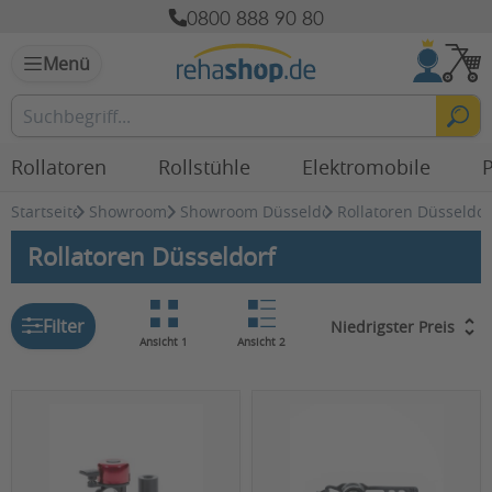
0800 888 90 80
Menü
Rollatoren
Rollstühle
Elektromobile
P
Startseite
Showrooms
Showroom Düsseldorf
Rollatoren Düsseldor
Rollatoren Düsseldorf
Filter
Ansicht 1
Ansicht 2