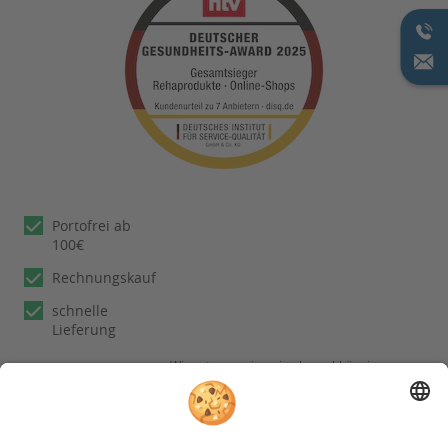
Portofrei ab
100€
Rechnungskauf
schnelle
Lieferung
Wir nutzen reviews.io als unabhängigen
Dienstleister für die Einholung von
Bewertungen. Erfahren Sie mehr unter
unseren
Informationen zu
Kundenbewertungen