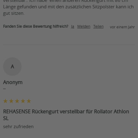
verstellbar.. Ich habe  einen anderen Rückengurt mit 86 cm 
Länge gefunden und mit den zusätzlichen Sitzpolster kann ich 
gut sitzen.
Fanden Sie diese Bewertung hilfreich?
Ja
Melden
Teilen
vor einem Jahr
A
Anonym
""
REHASENSE Rückengurt verstellbar für Rollator Athlon
SL
sehr zufrieden