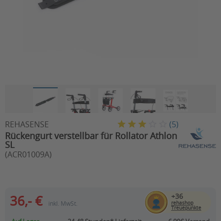
REHASENSE
(
5
)
Rückengurt verstellbar für Rollator Athlon
SL
(ACR01009A)
+36
36,- €
inkl. MwSt.
rehashop
Treuepunkte