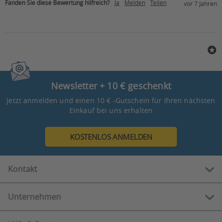
Fanden Sie diese Bewertung hilfreich?
Ja
Melden
Teilen
vor 7 Jahren
Newsletter + 10 € geschenkt
Jetzt anmelden und einen 10 € -Gutschein für Ihren nächsten
Einkauf bei uns erhalten
KOSTENLOS ANMELDEN
Kontakt
Unternehmen
Kostenlose Hotline:
0800 888 90 80