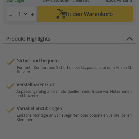
Auf Lager
24-48 Stunden*
Lieferzeit
6,90€ Versand
+
−
In den
Warenkorb
Produkt-Highlights
Sicher und bequem
Für mehr Komfort und Sicherheit bei Sitzpausen auf dem Athlon SL
Rollator
Verstellbarer Gurt
Anpassungsfähig an die individuellen Bedürfnisse von Nutzerinnen
und Nutzern
Variabel anzubringen
Einfache Montage an Schiebegriffen oder optionalen verstellbaren
Klemmen