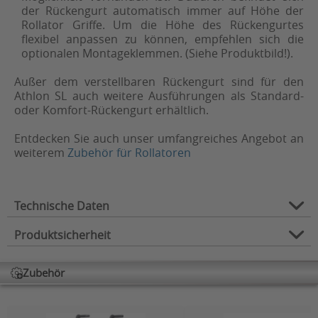
der Rückengurt automatisch immer auf Höhe der
Rollator Griffe. Um die Höhe des Rückengurtes
flexibel anpassen zu können, empfehlen sich die
optionalen Montageklemmen. (Siehe Produktbild!).
Außer dem verstellbaren Rückengurt sind für den
Athlon SL auch weitere Ausführungen als Standard-
oder Komfort-Rückengurt erhältlich.
Entdecken Sie auch unser umfangreiches Angebot an
weiterem
Zubehör für Rollatoren
Technische Daten
Produktsicherheit
Höhe des Rückengurtes (in cm):
7,5
Zubehör für:
Rollatoren
Zubehör
Herstellerinformation
Verwendungszweck:
Komfort
Hersteller: Rehasense Sp. z o.o.