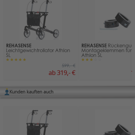
Anschrift
:
Zubehörart:
Rückengurte
Sulejowska 45 g
97-300 Piotrków Trybunalski, POLEN
Kontakt Deutschland:
Sternberger Str. 12, 32699 Extertal, Deutschland
Kontakt
:
E-Mail:
info@rehasense.com
REHASENSE
REHASENSE
Rückengurt
Leichtgewichtrollator Athlon
Montageklemmen für Ro
SL
Athlon SL
599,- €
ab 319,- €
1
Kunden kauften auch