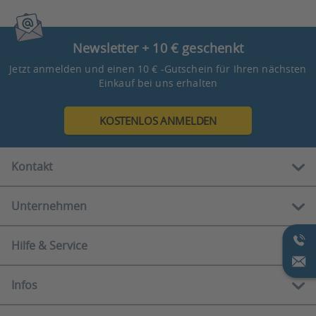
Newsletter + 10 € geschenkt
Jetzt anmelden und einen 10 € -Gutschein für Ihren nächsten
Einkauf bei uns erhalten
KOSTENLOS ANMELDEN
Kontakt
Unternehmen
Kostenlose Hotline:
0800 888 90 80
Hilfe & Service
Über uns
Mo-Fr
10.00 - 12.00 Uhr
Showrooms
13.00 - 16.00 Uhr
Infos
Serviceportal
Ratgeber
E-Mail:
Häufige Fragen
Newsletter