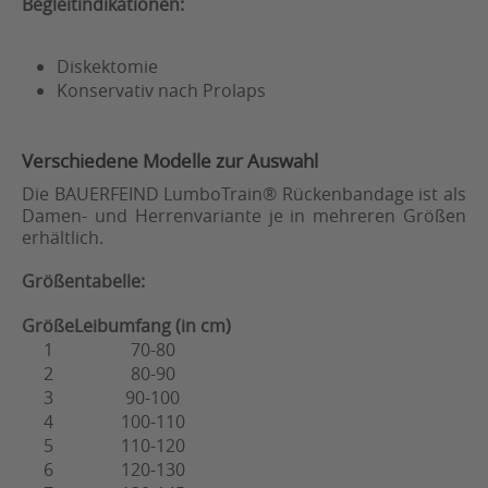
Begleitindikationen:
Diskektomie
Konservativ nach Prolaps
Verschiedene Modelle zur Auswahl
Die BAUERFEIND LumboTrain® Rückenbandage ist als
Damen- und Herrenvariante je in mehreren Größen
erhältlich.
Größentabelle:
Größe
Leibumfang (in cm)
1
70-80
2
80-90
3
90-100
4
100-110
5
110-120
6
120-130