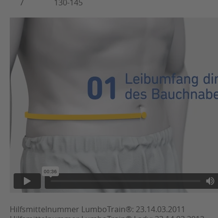
7
130-145
Hilfsmittelnummer LumboTrain®: 23.14.03.2011