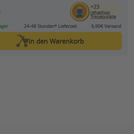
+23
.
rehashop
Treuepunkte
ager
24-48 Stunden*
Lieferzeit
6,90€ Versand
In den
Warenkorb