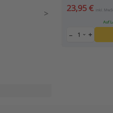
23,95 €
inkl. MwSt
Auf L
+
−