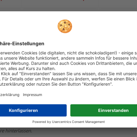
ewertungen. reviews.io hat Maßnahmen ergriffen, um sicherzustellen, dass es si
Chirokeilkissen
e hinterlassen.