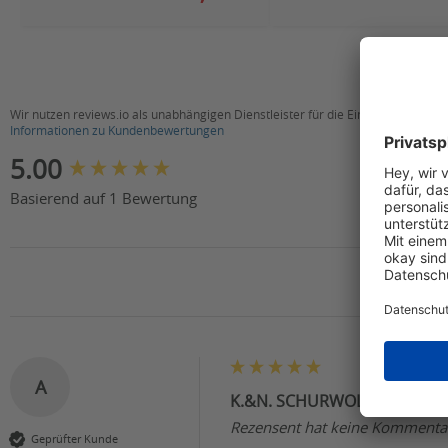
Wir nutzen reviews.io als unabhängigen Dienstleister für die Einholung von B
Informationen zu Kundenbewertungen
New content loaded
5.00
Basierend auf 1 Bewertung
A
K.&N. SCHURWOLL Schurwoll-
Rezensent hat keine Kommentar
Geprüfter Kunde