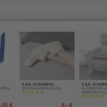
K.&N. SCHURWOLL
K.&N. SCHUR
rottee
Schurwoll-Bettschuhe
Aufstehhilfe 
Sitzerhöhung 
,95 €
8,- €