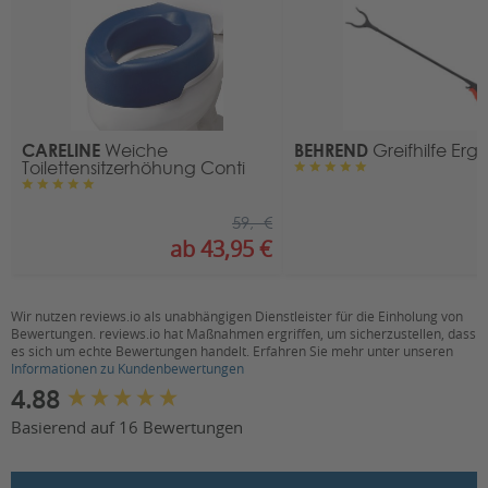
49610 Quakenbrück
Kontakt
:
E-Mail:
info@rehastage.de
CARELINE
BEHREND
Weiche
Greifhilfe Ergo
Toilettensitzerhöhung Conti
59,- €
ab 43,95 €
Wir nutzen reviews.io als unabhängigen Dienstleister für die Einholung von
Bewertungen. reviews.io hat Maßnahmen ergriffen, um sicherzustellen, dass
es sich um echte Bewertungen handelt. Erfahren Sie mehr unter unseren
Informationen zu Kundenbewertungen
New content loaded
4.88
Basierend auf 16 Bewertungen