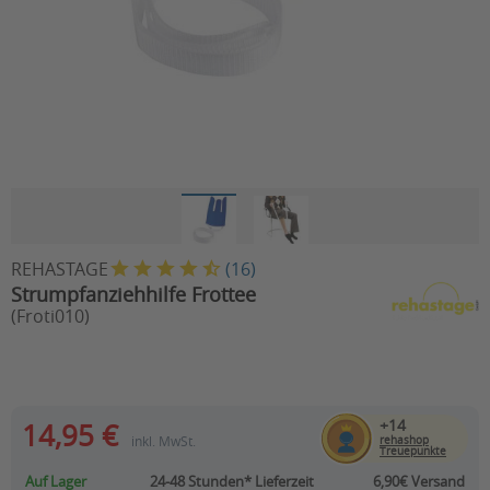
REHASTAGE
(
16
)
Strumpfanziehhilfe Frottee
(Froti010)
+14
14,95 €
inkl. MwSt.
rehashop
Treuepunkte
Auf Lager
24-48 Stunden*
Lieferzeit
6,90€ Versand