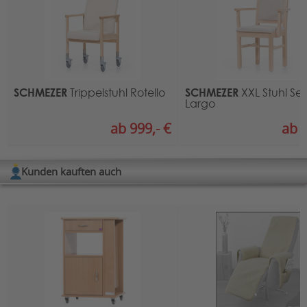
Römerstrasse 2
66649 Oberthal
Kontakt
:
E-Mail:
office@schmezer.com
SCHMEZER
SCHMEZER
Trippelstuhl Rotello
XXL Stuhl Se
Largo
ab 999,- €
ab 9
Kunden kauften auch