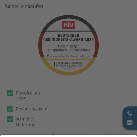
Sicher einkaufen
Portofrei ab
100€
Rechnungskauf
schnelle
Lieferung
Wir nutzen reviews.io als unabhängigen