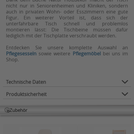
nicht nur in Seniorenheimen und Kliniken, sondern
auch in privaten Wohn- oder Esszimmern eine gute
Figur. Ein weiterer Vorteil ist, dass sich der
unterfahrbare Tisch schnell und problemlos
montieren lässt: Die Tischbeine müssen dafür
lediglich mit der Tischplatte verschraubt werden.
Entdecken Sie unsere komplette Auswahl an
Pflegesesseln
sowie weitere
Pflegemöbel
bei uns im
Shop.
Technische Daten
Produktsicherheit
Verwendungszweck:
Alltagshilfe
Typ:
Tisch
Zubehör
Herstellerinformation
Hersteller: Schmezer UG (haftungsbeschränkt) & Co.
KG