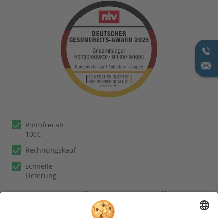
Portofrei ab
100€
Rechnungskauf
schnelle
Lieferung
Wir nutzen reviews.io als unabhängigen
Dienstleister für die Einholung von
Bewertungen. Erfahren Sie mehr unter
unseren
Informationen zu