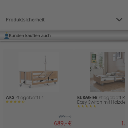
Produktsicherheit
Kunden kauften auch
Herstellerinformation
Hersteller: novacare GmbH
Bruchstraße 48
67098 Bad Dürkheim
Kontakt
:
E-Mail:
info@novacare.de
AKS
BURMEIER
Pflegebett L4
Pflegebett R
Easy Switch mit Holzde
999,- €
689,- €
1.