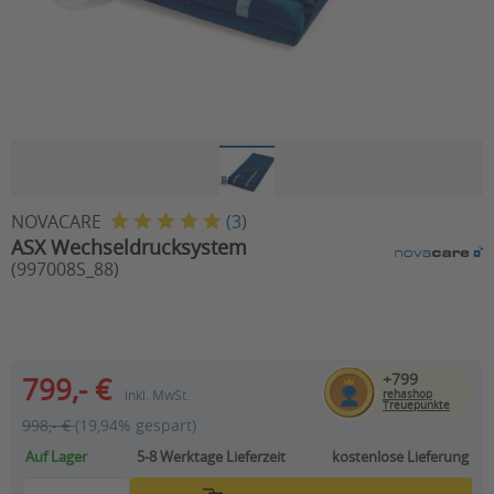
NOVACARE
(
3
)
ASX Wechseldrucksystem
(997008S_88)
+799
799,- €
inkl. MwSt.
rehashop
Treuepunkte
998,- €
(19,94% gespart)
Auf Lager
5-8 Werktage
Lieferzeit
kostenlose Lieferung