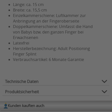
Länge: ca. 15 cm
Breite: ca. 15,5 cm
Einzelkammerschiene: Luftkammer zur
Anbringung an der Fingeroberseite
Doppelkammerschiene: Umfasst die Hand
von Babys bzw. den ganzen Finger bei
Erwachsenen
Latexfrei
Herstellerbezeichnung: Adult Positioning
Finger Splint
Verbrauchsartikel: 6 Monate Garantie
Technische Daten
Produktsicherheit
Hersteller:
URIAS
Verwendungszweck:
Finger, Hände
Kunden kauften auch
Herstellerinformation