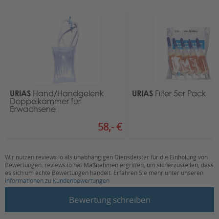
Anzahl Luftkammern:
1, 2
Hersteller: Arden Medical Ltd.
Arden Road, Arden Forest Industrial Estate
Geeignet für:
Erwachsene, Säuglinge
Alcester, Warwickshire B49 6HN, England
(Großbrittanien)
Kontakt:
dww@arden-medical.com
E.U. Rep
Eucerep B.V.
URIAS
URIAS
Hand/Handgelenk
Filter 5er Pack
Road Dahlaan 33
Doppelkammer für
5629 MC, Eindhoven, Niederlande
Erwachsene
58,- €
Ansprechpartner Deutschland / Österreich
Proteno GmbH
Niederwettersche Str. 1
Wir nutzen reviews.io als unabhängigen Dienstleister für die Einholung von
35094 Lahntal, Deutschland
Bewertungen. reviews.io hat Maßnahmen ergriffen, um sicherzustellen, dass
es sich um echte Bewertungen handelt. Erfahren Sie mehr unter unseren
Informationen zu Kundenbewertungen
Kontakt
:
New content loaded
E-Mail:
info@proteno.de
Bewertung schreiben