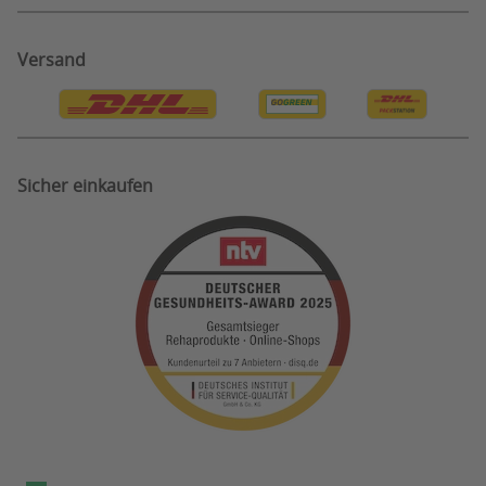
Bonus System
Reklamation
Information zu Testergebnissen
Privatsphäre Einstellungen
Versand
Bestellung Widerruf
Sicher einkaufen