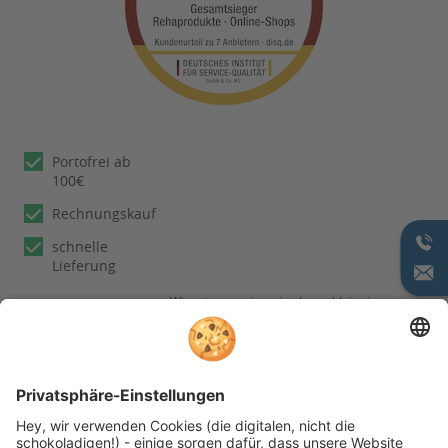
Portofrei ab
100€
Rechnungskauf
schnelle
Lieferung
Wir nutzen reviews.io als unabhängigen
Dienstleister für die Einholung von
Bewertungen. Erfahren Sie mehr unter
unseren
Informationen zu
Kundenbewertungen
Folgen Sie rehashop auch auf folgenden Kanälen