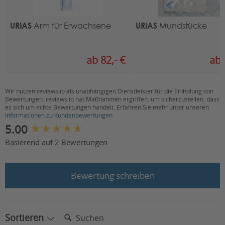
E.U. Rep
Eucerep B.V.
URIAS
URIAS
Arm für Erwachsene
Mundstücke
Road Dahlaan 33
5629 MC, Eindhoven, Niederlande
ab 82,- €
ab 
Ansprechpartner Deutschland / Österreich
Proteno GmbH
Niederwettersche Str. 1
Wir nutzen reviews.io als unabhängigen Dienstleister für die Einholung von
35094 Lahntal, Deutschland
Bewertungen. reviews.io hat Maßnahmen ergriffen, um sicherzustellen, dass
es sich um echte Bewertungen handelt. Erfahren Sie mehr unter unseren
Informationen zu Kundenbewertungen
Kontakt
:
New content loaded
5.00
E-Mail:
info@proteno.de
Basierend auf 2 Bewertungen
Bewertung schreiben
Suchen:
Sortieren