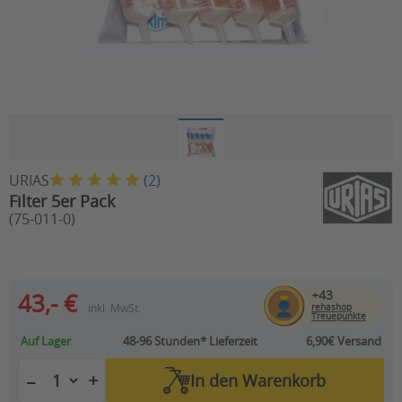
URIAS
(
2
)
Filter 5er Pack
(75-011-0)
+43
43,- €
inkl. MwSt.
rehashop
Treuepunkte
Auf Lager
48-96 Stunden*
Lieferzeit
6,90€ Versand
+
−
In den
Warenkorb