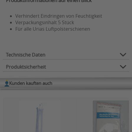
Produktinformationen auf einen Blick
Verhindert Eindringen von Feuchtigkeit
Verpackungsinhalt 5 Stück
Für alle Urias Luftpolsterschienen
Technische Daten
Produktsicherheit
Hersteller:
URIAS
Produktart:
Zubehör
Kunden kauften auch
Herstellerinformation
Zubehör für:
Urias Luftpolsterschienen
Hersteller: Arden Medical Ltd.
Arden Road, Arden Forest Industrial Estate
Alcester, Warwickshire B49 6HN, England
(Großbrittanien)
Kontakt:
dww@arden-medical.com