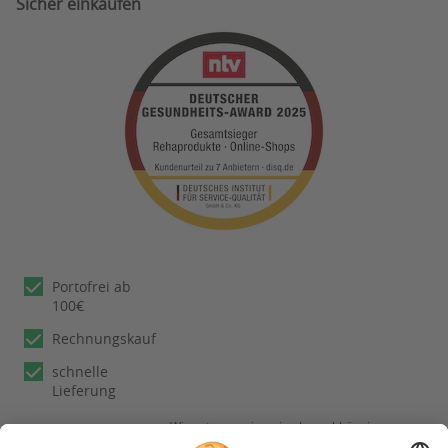
Sicher einkaufen
Portofrei ab
100€
Rechnungskauf
schnelle
Lieferung
Wir nutzen reviews.io als unabhängigen
Dienstleister für die Einholung von