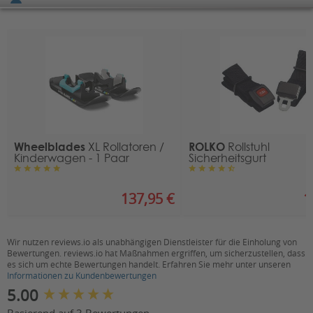
Sicherheit
Herstellerinformation
Hersteller: NICON-TEC GmbH
Zubehörart:
Bereifung
Patrick Mayer
Untere Industrie 10
CH-7304 Maienfeld, Schweiz
Kontakt:
info@wheelblades.ch
Ansprechpartner für bei „Rehashop.de“ gekaufte
Produkte
Wheelblades
ROLKO
XL Rollatoren /
Rollstuhl
Proteno GmbH
Kinderwagen - 1 Paar
Sicherheitsgurt
Niederwettersche Str. 1
35094 Lahntal, Deutschland
137,95 €
1
Kontakt
:
E-Mail:
info@proteno.de
Wir nutzen reviews.io als unabhängigen Dienstleister für die Einholung von
Bewertungen. reviews.io hat Maßnahmen ergriffen, um sicherzustellen, dass
es sich um echte Bewertungen handelt. Erfahren Sie mehr unter unseren
Informationen zu Kundenbewertungen
New content loaded
5.00
Basierend auf 3 Bewertungen