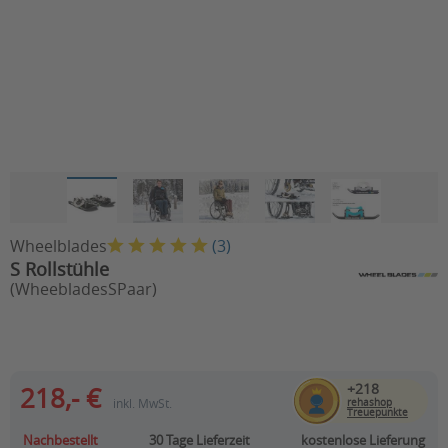
Wheelblades
(
3
)
S Rollstühle
(WheebladesSPaar)
+218
218,- €
inkl. MwSt.
rehashop
Treuepunkte
Nachbestellt
30 Tage
Lieferzeit
kostenlose Lieferung