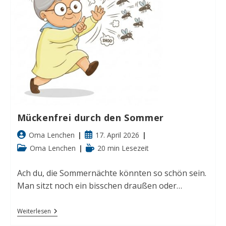
Mückenfrei durch den Sommer
Beitrags-
Beitrag
Oma Lenchen
17. April 2026
Autor:
veröffentlicht:
Beitrags-
Lesedauer:
Oma Lenchen
20 min Lesezeit
Kategorie:
Ach du, die Sommernächte könnten so schön sein.
Man sitzt noch ein bisschen draußen oder…
Mückenfrei
Weiterlesen
Durch