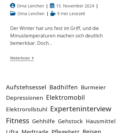
Beitrags-
Beitrag
Oma Lenchen
15. November 2024
Autor:
veröffentlicht:
Beitrags-
Lesedauer:
Oma Lenchen
9 min Lesezeit
Kategorie:
Der Winter hat uns fest im Griff, und die
Minustemperaturen machen sich deutlich
bemerkbar. Doch…
Wohlfühltipps
Weiterlesen
Für
Kalte
Tage
Aufstehsessel
Badhilfen
Burmeier
Elektromobil
Depressionen
Experteninterview
Elektrorollstuhl
Fitness
Gehhilfe
Gehstock
Hausmittel
Reisen
Lifta
Medtrade
Pflegebett