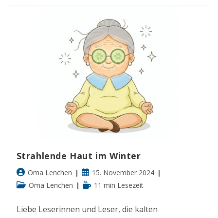
Den
Sommer
Strahlende Haut im Winter
Beitrags-
Beitrag
Oma Lenchen
15. November 2024
Autor:
veröffentlicht:
Beitrags-
Lesedauer:
Oma Lenchen
11 min Lesezeit
Kategorie:
Liebe Leserinnen und Leser, die kalten