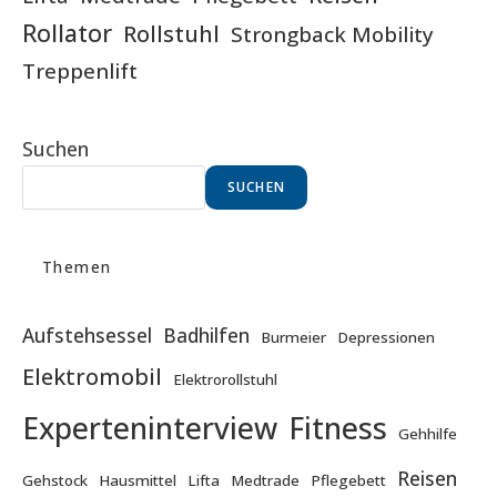
Rollator
Rollstuhl
Strongback Mobility
Treppenlift
Suchen
SUCHEN
Themen
Aufstehsessel
Badhilfen
Burmeier
Depressionen
Elektromobil
Elektrorollstuhl
Experteninterview
Fitness
Gehhilfe
Reisen
Gehstock
Hausmittel
Lifta
Medtrade
Pflegebett