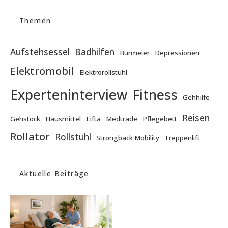
Themen
Aufstehsessel
Badhilfen
Burmeier
Depressionen
Elektromobil
Elektrorollstuhl
Experteninterview
Fitness
Gehhilfe
Reisen
Gehstock
Hausmittel
Lifta
Medtrade
Pflegebett
Rollator
Rollstuhl
Strongback Mobility
Treppenlift
Aktuelle Beiträge