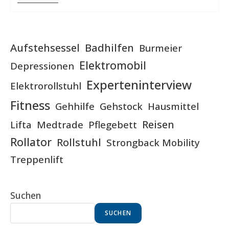
Mit
Stil
Aufstehsessel
Badhilfen
Burmeier
Elektromobil
Depressionen
Experteninterview
Elektrorollstuhl
Fitness
Gehhilfe
Gehstock
Hausmittel
Reisen
Lifta
Medtrade
Pflegebett
Rollator
Rollstuhl
Strongback Mobility
Treppenlift
Suchen
SUCHEN