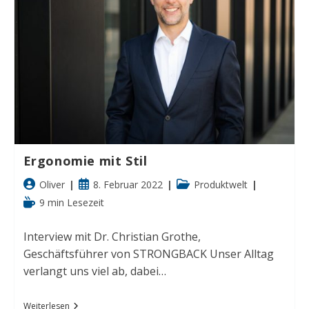
Ergonomie mit Stil
Beitrags-
Beitrag
Beitrags-
Oliver
8. Februar 2022
Produktwelt
Autor:
veröffentlicht:
Kategorie:
Lesedauer:
9 min Lesezeit
Interview mit Dr. Christian Grothe,
Geschäftsführer von STRONGBACK Unser Alltag
verlangt uns viel ab, dabei…
Ergonomie
Weiterlesen