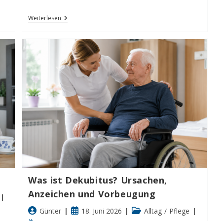
Warum
Weiterlesen
Ein
Pflegezimmer
Zu
Hause
Einrichten?
Was ist Dekubitus? Ursachen,
Anzeichen und Vorbeugung
Beitrags-
Beitrag
Beitrags-
Günter
18. Juni 2026
Alltag
/
Pflege
Autor:
veröffentlicht:
Kategorie: