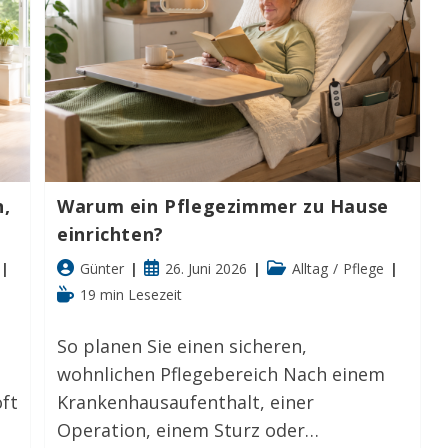
n,
Warum ein Pflegezimmer zu Hause
einrichten?
Beitrags-
Beitrag
Beitrags-
Günter
26. Juni 2026
Alltag
/
Pflege
Autor:
veröffentlicht:
Kategorie:
Lesedauer:
19 min Lesezeit
So planen Sie einen sicheren,
wohnlichen Pflegebereich Nach einem
oft
Krankenhausaufenthalt, einer
Operation, einem Sturz oder…