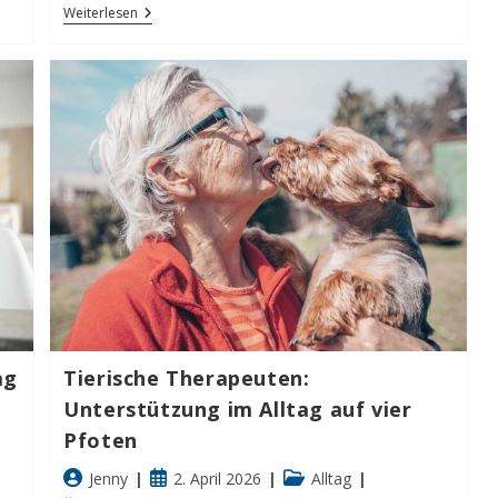
Wie
Weiterlesen
Sich
Altern
Auf
Den
Körper
Auswirkt
ag
Tierische Therapeuten:
Unterstützung im Alltag auf vier
Pfoten
Beitrags-
Beitrag
Beitrags-
Jenny
2. April 2026
Alltag