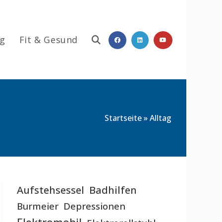
ag
Fit & Gesund
Website-
Startseite
»
Alltag
Suche
Aufstehsessel
Badhilfen
umschalten
Burmeier
Depressionen