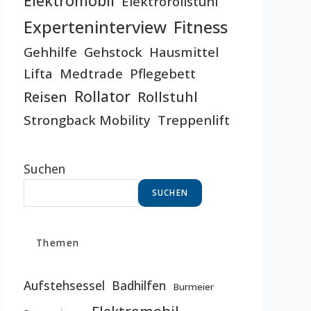
Elektromobil
Elektrorollstuhl
Experteninterview
Fitness
Gehhilfe
Gehstock
Hausmittel
Lifta
Medtrade
Pflegebett
Rollator
Reisen
Rollstuhl
Strongback Mobility
Treppenlift
Suchen
SUCHEN
Themen
Aufstehsessel
Badhilfen
Burmeier