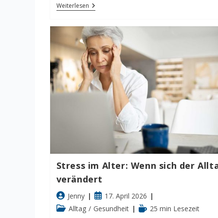
Wandern
Weiterlesen
Im
Alter:
So
Bleiben
Sie
Mit
Freude
In
Bewegung
Stress im Alter: Wenn sich der Allt
verändert
Beitrags-
Beitrag
Jenny
17. April 2026
Autor:
veröffentlicht:
Beitrags-
Lesedauer:
Alltag
/
Gesundheit
25 min Lesezeit