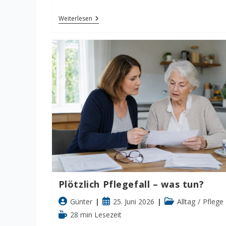
Was
Weiterlesen
Ist
Ein
Pflegebett?
Funktionen,
Einsatz
Und
Auswahl
Für
Zu
Hause
Plötzlich Pflegefall – was tun?
Beitrags-
Beitrag
Beitrags-
Günter
25. Juni 2026
Alltag
/
Pflege
Autor:
veröffentlicht:
Kategorie:
Lesedauer:
28 min Lesezeit