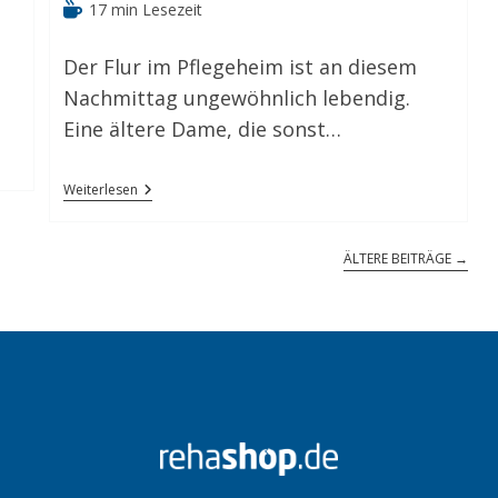
Autor:
veröffentlicht:
Kategorie:
Lesedauer:
17 min Lesezeit
Der Flur im Pflegeheim ist an diesem
Nachmittag ungewöhnlich lebendig.
Eine ältere Dame, die sonst…
Tierische
Weiterlesen
Therapeuten:
Unterstützung
Im
ÄLTERE BEITRÄGE
→
Alltag
Auf
Vier
Pfoten