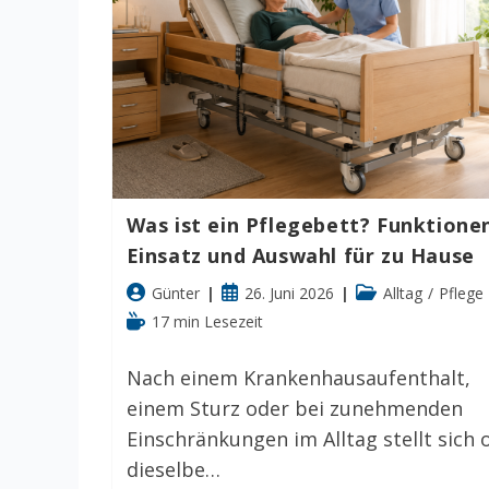
Was ist ein Pflegebett? Funktione
Einsatz und Auswahl für zu Hause
Beitrags-
Beitrag
Beitrags-
Günter
26. Juni 2026
Alltag
/
Pflege
Autor:
veröffentlicht:
Kategorie:
Lesedauer:
17 min Lesezeit
Nach einem Krankenhausaufenthalt,
einem Sturz oder bei zunehmenden
Einschränkungen im Alltag stellt sich 
dieselbe…