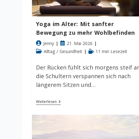
Yoga im Alter: Mit sanfter
Bewegung zu mehr Wohlbefinden
Beitrags-
Beitrag
Jenny
21. Mai 2026
Autor:
veröffentlicht:
Beitrags-
Lesedauer:
Alltag
/
Gesundheit
11 min Lesezeit
Kategorie:
Der Rücken fühlt sich morgens steif an
die Schultern verspannen sich nach
längerem Sitzen und…
Yoga
Weiterlesen
Im
Alter:
Mit
Sanfter
Bewegung
Zu
Mehr