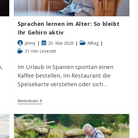
Sprachen lernen im Alter: So bleibt
Ihr Gehirn aktiv
Beitrags-
Beitrag
Beitrags-
Jenny
20. Mai 2026
Alltag
Autor:
veröffentlicht:
Kategorie:
Lesedauer:
31 min Lesezeit
,
Im Urlaub in Spanien spontan einen
Kaffee bestellen, im Restaurant die
Speisekarte verstehen oder sich…
Sprachen
Weiterlesen
Lernen
Im
Alter:
So
Bleibt
Ihr
Gehirn