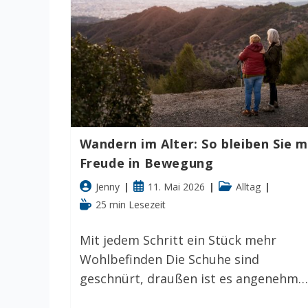
Wohlbefinden
Wandern im Alter: So bleiben Sie m
Freude in Bewegung
Beitrags-
Beitrag
Beitrags-
Jenny
11. Mai 2026
Alltag
Autor:
veröffentlicht:
Kategorie:
Lesedauer:
25 min Lesezeit
Mit jedem Schritt ein Stück mehr
Wohlbefinden Die Schuhe sind
geschnürt, draußen ist es angenehm…