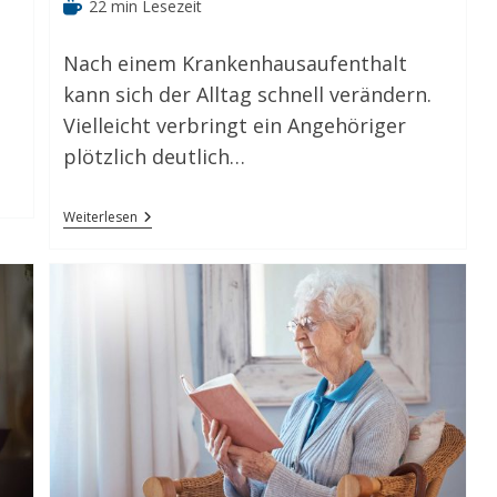
Lesedauer:
22 min Lesezeit
Nach einem Krankenhausaufenthalt
kann sich der Alltag schnell verändern.
Vielleicht verbringt ein Angehöriger
plötzlich deutlich…
Was
Weiterlesen
Ist
Dekubitus?
Ursachen,
Anzeichen
Und
Vorbeugung