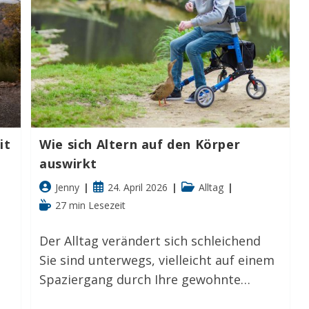
Aktiv
it
Wie sich Altern auf den Körper
auswirkt
Beitrags-
Beitrag
Beitrags-
Jenny
24. April 2026
Alltag
Autor:
veröffentlicht:
Kategorie:
Lesedauer:
27 min Lesezeit
Der Alltag verändert sich schleichend
Sie sind unterwegs, vielleicht auf einem
Spaziergang durch Ihre gewohnte…