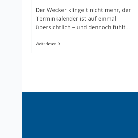
Kategorie:
Der Wecker klingelt nicht mehr, der
Terminkalender ist auf einmal
übersichtlich – und dennoch fühlt…
Stress
Weiterlesen
Im
Alter:
Wenn
Sich
Der
Alltag
Verändert