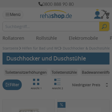
0800 888 90 80
Menü
Rollatoren
Rollstühle
Elektromobile
P
Startseite
Hilfen für Bad und WC
Duschhocker & Duschstühle
Duschhocker und Duschstühle
Toilettensitzerhöhungen
Toilettenstühle
Badewannenlifte
Filter
Ansicht 1
Ansicht 2