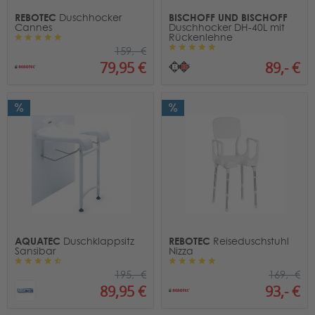
REBOTEC
BISCHOFF UND BISCHOFF
Duschhocker
Cannes
Duschhocker DH-40L mit
Rückenlehne
159,- €
89,- €
79,95 €
AQUATEC
REBOTEC
Duschklappsitz
Reiseduschstuhl
Sansibar
Nizza
195,- €
169,- €
89,95 €
93,- €