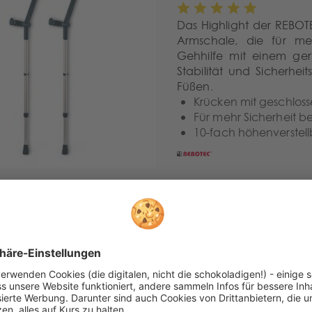
Das Highlight der REBOT
Armschale, die für me
Gehhilfe mit einem ger
Stabilität und Sicherhe
Füßen.
Krücken mit geschlos
Für mehr Sicherheit 
10-fach höhenverstell
REBOTEC
Unterarm
Besonders für Personen 
extra langen Unterarmg
Bereich von 85 bis 108