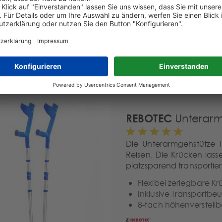
Gehhilfen bis zu einer B
Lange Krücken für gro
10-fach höhenverstell
Ergonomisch geformte
REBOTEC
Unterarm
Die Unterarmgehstütze Tr
Reisen. Die Krücken lass
platzsparend transportier
Flexibel zerlegbare Kr
Inklusive Transportbeu
8-fach höhenverstellb