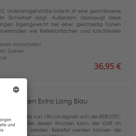
EC Unterarmgehstütze Safe-In ist eine geschlossene
hr Sicherheit sorgt. Außerdem überzeugt diese
ingen Eigengewicht bei einer gleichzeitig hohen
itsmerkmalen wie Reflektorflächen und rutschfesten
senen Armschalen
beim Gehen
bar
36,95 €
gehstützen Extra Lang Blau
ab einer Größe von 190 cm eignen sich die REBOTEC
ehstützen. Bei diesen Krücken kann der Griff im
 cm verstellt werden. Belastet werden können die