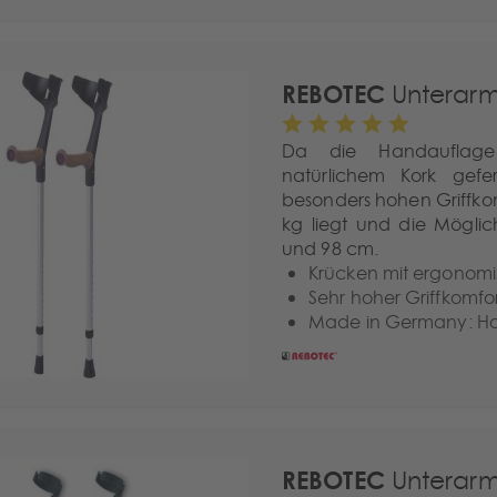
REBOTEC
Unterarm
Da die Handauflagen
natürlichem Kork gefe
besonders hohen Griffkom
kg liegt und die Möglic
und 98 cm.
Krücken mit ergonomi
Sehr hoher Griffkomfo
Made in Germany: Hoh
REBOTEC
Unterarm