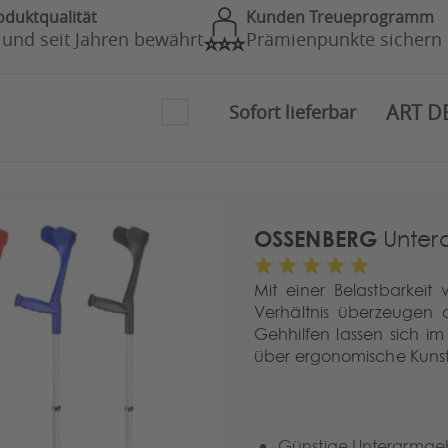
oduktqualität
Kunden Treueprogramm
 und seit Jahren bewährt
Prämienpunkte sichern
ART D
Sofort lieferbar
OSSENBERG
Untera
Mit einer Belastbarkeit
Verhältnis überzeugen 
Gehhilfen lassen sich i
über ergonomische Kunstst
Günstige Unterarmgeh