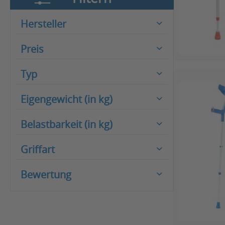
Hersteller
OSSENBERG
Preis
REBOTEC
Typ
von
19,95 €
bis
119,00 €
Unterarmgehstützen
Eigengewicht (in kg)
1,2
Belastbarkeit (in kg)
Griffart
von
130 kg
bis
135 kg
Ergonomisch
Bewertung
Soft
& mehr
& mehr
& mehr