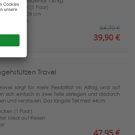
elastung von maximal 130 kg.
ße Personen (1 Paar)
bar: 85 bis 108 cm
 Handgriffe
84,70 €
39,90 €
gehstützen Travel
avel sorgt für mehr Flexibilität im Alltag und auf
en sich einfach in zwei Teile zerlegen und dadurch
en und verstauen. Das längste Teil misst 44cm.
ücken (1 Paar)
tel: Ideal auf Reisen
ar
47,95 €