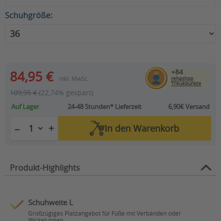
Schuhgröße:
+84
84,95 €
inkl. MwSt.
rehashop
Treuepunkte
109,95 €
(22,74% gespart)
Auf Lager
24-48 Stunden*
Lieferzeit
6,90€ Versand
+
−
In den
Warenkorb
Produkt-Highlights
Schuhweite L
Großzügiges Platzangebot für Füße mit Verbänden oder
Wickelungen