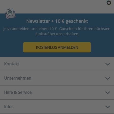
Newsletter + 10 € geschenkt
Jetzt anmelden und einen 10 € -Gutschein für Ihren nächsten
Einkauf bei uns erhalten
KOSTENLOS ANMELDEN
Kontakt
Unternehmen
Kostenlose Hotline:
0800 888 90 80
Hilfe & Service
Über uns
Mo-Fr
10.00 - 12.00 Uhr
Showrooms
13.00 - 16.00 Uhr
Infos
Serviceportal
Ratgeber
E-Mail: