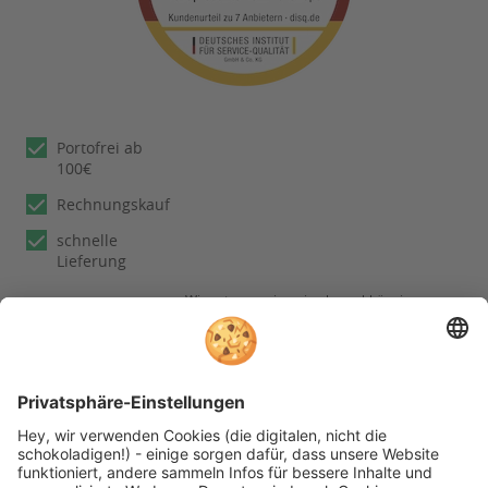
Portofrei ab
100€
Rechnungskauf
schnelle
Lieferung
Wir nutzen reviews.io als unabhängigen
Dienstleister für die Einholung von
Bewertungen. Erfahren Sie mehr unter
unseren
Informationen zu
Kundenbewertungen
Folgen Sie rehashop auch auf folgenden Kanälen