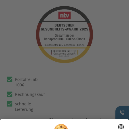
Portofrei ab
100€
Rechnungskauf
schnelle
Lieferung
Wir nutzen reviews.io als unabhängigen
Dienstleister für die Einholung von
Bewertungen. Erfahren Sie mehr unter