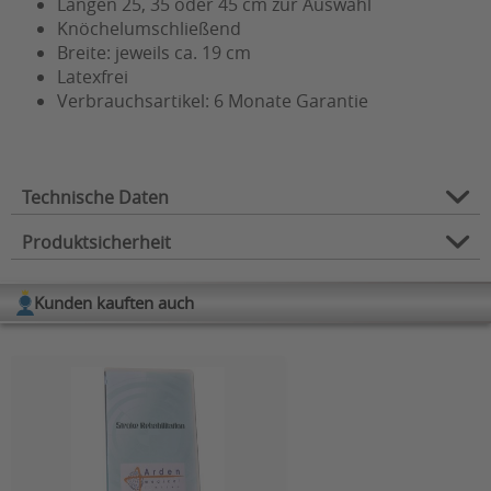
Längen 25, 35 oder 45 cm zur Auswahl
Knöchelumschließend
Breite: jeweils ca. 19 cm
Latexfrei
Verbrauchsartikel: 6 Monate Garantie
Technische Daten
Produktsicherheit
Hersteller:
URIAS
Gesamtlänge (in cm):
25, 35, 45
Kunden kauften auch
Herstellerinformation
Verwendungszweck:
Beine
Hersteller: Arden Medical Ltd.
Arden Road, Arden Forest Industrial Estate
Anzahl Luftkammern:
1
Alcester, Warwickshire B49 6HN, England
Geeignet für:
Säuglinge
(Großbrittanien)
Kontakt:
dww@arden-medical.com