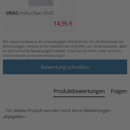
E.U. Rep
Eucerep B.V.
URIAS
Instruction DVD
Road Dahlaan 33
5629 MC, Eindhoven, Niederlande
14,95 €
Ansprechpartner Deutschland / Österreich
Wir nutzen reviews.io als unabhängigen Dienstleister für die Einholung von
Proteno GmbH
Bewertungen. reviews.io hat Maßnahmen ergriffen, um sicherzustellen, dass
Niederwettersche Str. 1
es sich um echte Bewertungen handelt. Erfahren Sie mehr unter unseren
35094 Lahntal, Deutschland
Informationen zu Kundenbewertungen
New content loaded
Bewertung schreiben
Kontakt
:
E-Mail:
info@proteno.de
Produktbewertungen
Fragen
- Für dieses Produkt wurden noch keine Bewertungen
abgegeben -