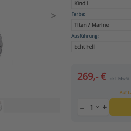
Farbe:
Ausführung:
269,- €
inkl. MwSt.
Auf L
+
−