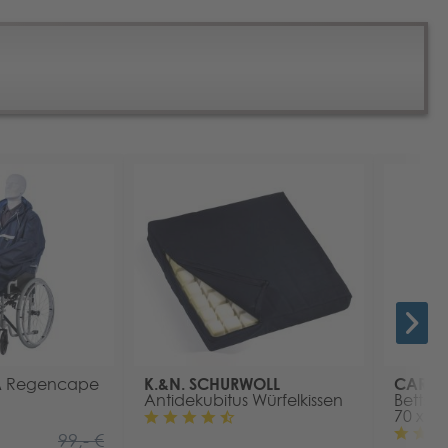
A
K.&N. SCHURWOLL
CARELI
Regencape
Antidekubitus Würfelkissen
Bettsch
70 x 1
99,- €