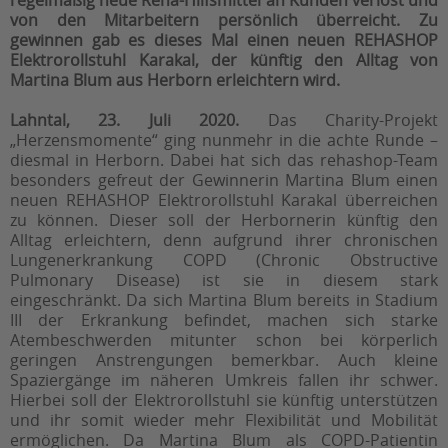
regelmäßig neue Reha-Hilfsmittel an Kunden verlost und
von den Mitarbeitern persönlich überreicht. Zu
gewinnen gab es dieses Mal einen neuen REHASHOP
Elektrorollstuhl Karakal, der künftig den Alltag von
Martina Blum aus Herborn erleichtern wird.
Lahntal, 23. Juli 2020.
Das Charity-Projekt
„Herzensmomente“ ging nunmehr in die achte Runde –
diesmal in Herborn. Dabei hat sich das rehashop-Team
besonders gefreut der Gewinnerin Martina Blum einen
neuen REHASHOP Elektrorollstuhl Karakal überreichen
zu können. Dieser soll der Herbornerin künftig den
Alltag erleichtern, denn aufgrund ihrer chronischen
Lungenerkrankung COPD (Chronic Obstructive
Pulmonary Disease) ist sie in diesem stark
eingeschränkt. Da sich Martina Blum bereits in Stadium
III der Erkrankung befindet, machen sich starke
Atembeschwerden mitunter schon bei körperlich
geringen Anstrengungen bemerkbar. Auch kleine
Spaziergänge im näheren Umkreis fallen ihr schwer.
Hierbei soll der Elektrorollstuhl sie künftig unterstützen
und ihr somit wieder mehr Flexibilität und Mobilität
ermöglichen. Da Martina Blum als COPD-Patientin