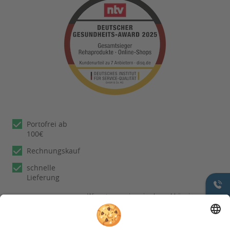
Portofrei ab
100€
Rechnungskauf
schnelle
Lieferung
Wir nutzen reviews.io als unabhängigen
Dienstleister für die Einholung von
Bewertungen. Erfahren Sie mehr unter
unseren
Informationen zu
Kundenbewertungen