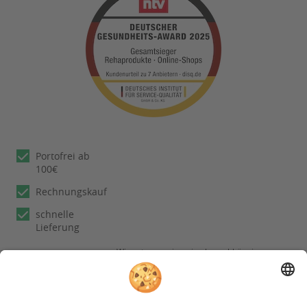
Portofrei ab
100€
Rechnungskauf
schnelle
Lieferung
Wir nutzen reviews.io als unabhängigen
Dienstleister für die Einholung von
Bewertungen. Erfahren Sie mehr unter
unseren
Informationen zu
Kundenbewertungen