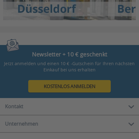
Newsletter + 10 € geschenkt
Jetzt anmelden und einen 10 € -Gutschein für Ihren nächsten
Einkauf bei uns erhalten
KOSTENLOS ANMELDEN
Kontakt
Unternehmen
Kostenlose Hotline:
0800 888 90 80