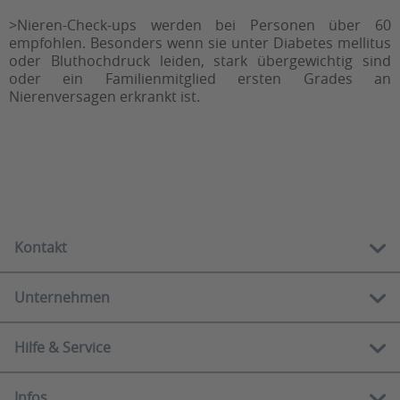
>Nieren-Check-ups werden bei Personen über 60
empfohlen. Besonders wenn sie unter Diabetes mellitus
oder Bluthochdruck leiden, stark übergewichtig sind
oder ein Familienmitglied ersten Grades an
Nierenversagen erkrankt ist.
Kontakt
Unternehmen
Kostenlose Hotline:
0800 888 90 80
Hilfe & Service
Über uns
Mo-Fr
10.00 - 12.00 Uhr
Showrooms
13.00 - 16.00 Uhr
Infos