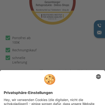
Portofrei ab
100€
Rechnungskauf
schnelle
Lieferung
Wir nutzen reviews.io als unabhängigen
Dienstleister für die Einholung von
Bewertungen. Erfahren Sie mehr unter
unseren
Informationen zu
Kundenbewertungen
Folgen Sie rehashop auch auf folgenden Kanälen