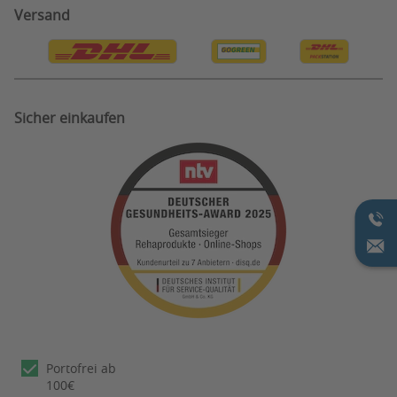
Information zu Testergebnissen
Privatsphäre Einstellungen
Versand
Bestellung Widerruf
Sicher einkaufen
Portofrei ab
100€