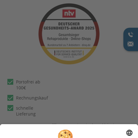
Portofrei ab
100€
Rechnungskauf
schnelle
Lieferung
Wir nutzen reviews.io als unabhängigen
Dienstleister für die Einholung von
Bewertungen. Erfahren Sie mehr unter