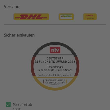
Information zu Testergebnissen
Privatsphäre Einstellungen
Versand
Bestellung Widerruf
Sicher einkaufen
Portofrei ab
100€