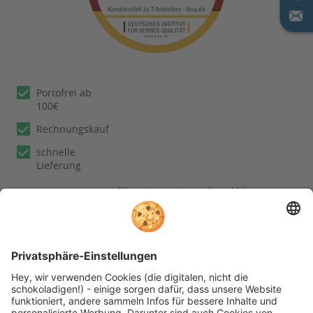
Portofrei ab
100€
Rechnungskauf
schnelle
Lieferung
Wir nutzen reviews.io als unabhängigen
Dienstleister für die Einholung von
Bewertungen. Erfahren Sie mehr unter
unseren
Informationen zu
Kundenbewertungen
Folgen Sie rehashop auch auf folgenden Kanälen