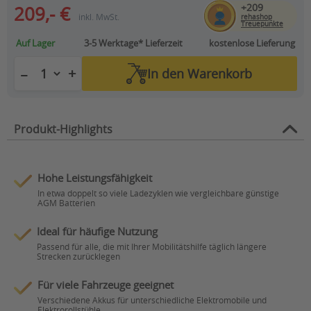
+209
209,- €
inkl. MwSt.
rehashop
Treuepunkte
Auf Lager
3-5 Werktage*
Lieferzeit
kostenlose Lieferung
+
−
In den
Warenkorb
Produkt-Highlights
Hohe Leistungsfähigkeit
In etwa doppelt so viele Ladezyklen wie vergleichbare günstige
AGM Batterien
Ideal für häufige Nutzung
Passend für alle, die mit Ihrer Mobilitätshilfe täglich längere
Strecken zurücklegen
Für viele Fahrzeuge geeignet
Verschiedene Akkus für unterschiedliche Elektromobile und
Elektrorollstühle