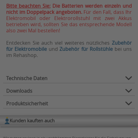
Bitte beachten Sie:
Die Batterien werden einzeln und
nicht im Doppelpack angeboten.
Für den Fall, dass Ihr
Elektromobil oder Elektrorollstuhl mit zwei Akkus
betrieben wird, sollten Sie das entsprechende Modell
also zwei Mal bestellen!
Entdecken Sie auch viel weiteres nützliches
Zubehör
für Elektromobile
und
Zubehör für Rollstühle
bei uns
im Rehashop.
Technische Daten
Downloads
Zubehör für:
Elektromobile, Elektrorollstühle
Produktsicherheit
Verwendungszweck:
Energie
Verfügbare Downloads:
Zubehörart:
Akkus / Ladegeräte
Kunden kauften auch
Download MU-1 SLD G (12 V 35 Ah)
Herstellerinformation
Hersteller: East Penn Manufacturing Co.
Download M40-12 SLD G (12 V 40 Ah)
Wir nutzen reviews.io als unabhängigen Dienstleister für die Einholung von