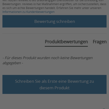
1631 South Sinclair Street
Bewertungen. reviews.io hat Maßnahmen ergriffen, um sicherzustellen, dass
Anaheim, CA 92806, USA
es sich um echte Bewertungen handelt. Erfahren Sie mehr unter unseren
Download M24 SLD G FT (12 V 75 Ah)
Informationen zu Kundenbewertungen
New content loaded
Download E31 SLD G ST (12 V 100 Ah)
Ansprechpartner Deutschland
Bewertung schreiben
MK Battery EMEA GmbH
Download Pflege- und Wartungsanleitung
Kleinsteinbacher Strasse 44
76228, Karlsruhe-Stupferich, Deutschland
Produktbewertungen
Fragen
Kontakt
:
E-Mail:
salescentraleurope@mkbattery.com
- Für dieses Produkt wurden noch keine Bewertungen
abgegeben -
Schreiben Sie als Erste eine Bewertung zu
diesem Produkt