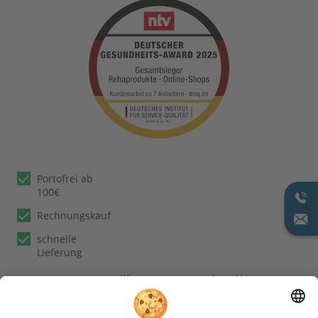
Portofrei ab
100€
Rechnungskauf
schnelle
Lieferung
Wir nutzen reviews.io als unabhängigen
Dienstleister für die Einholung von
Bewertungen. Erfahren Sie mehr unter
unseren
Informationen zu