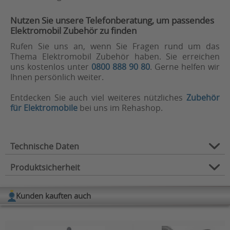
Nutzen Sie unsere Telefonberatung, um passendes
Elektromobil Zubehör zu finden
Rufen Sie uns an, wenn Sie Fragen rund um das
Thema Elektromobil Zubehör haben. Sie erreichen
uns kostenlos unter
0800 888 90 80
. Gerne helfen wir
Ihnen persönlich weiter.
Entdecken Sie auch viel weiteres nützliches
Zubehör
für Elektromobile
bei uns im Rehashop.
Technische Daten
Produktsicherheit
Zubehör für:
Elektromobile
Verwendungszweck:
Sicherheit
Kunden kauften auch
Herstellerinformation
Zubehörart:
Anbau-/Verkleidungsteile
Hersteller: Invacare GmbH