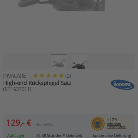
INVACARE
(
2
)
High-end Rückspiegel Satz
(SP1637911)
+129
129,- €
inkl. MwSt.
rehashop
Treuepunkte
Auf Lager
24-48 Stunden*
Lieferzeit
kostenlose Lieferung