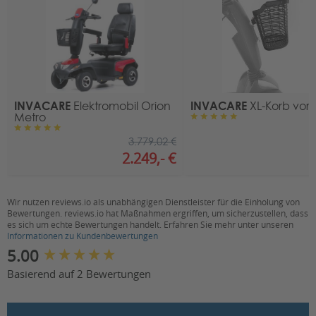
Anschrift
:
Am Achener Hof 8
88316 Isny im Allgäu
Kontakt
:
E-Mail:
kontakt@invacare.com
INVACARE
INVACARE
Elektromobil Orion
XL-Korb vor
Metro
3.779,02 €
2.249,- €
1
Wir nutzen reviews.io als unabhängigen Dienstleister für die Einholung von
Bewertungen. reviews.io hat Maßnahmen ergriffen, um sicherzustellen, dass
es sich um echte Bewertungen handelt. Erfahren Sie mehr unter unseren
Informationen zu Kundenbewertungen
New content loaded
5.00
Basierend auf 2 Bewertungen