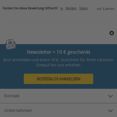
Fanden Sie diese Bewertung hilfreich?
Ja
Melden
Teilen
vor 3 Jahren
Newsletter + 10 € geschenkt
Jetzt anmelden und einen 10 € -Gutschein für Ihren nächsten
Einkauf bei uns erhalten
KOSTENLOS ANMELDEN
Kontakt
Unternehmen
Kostenlose Hotline: