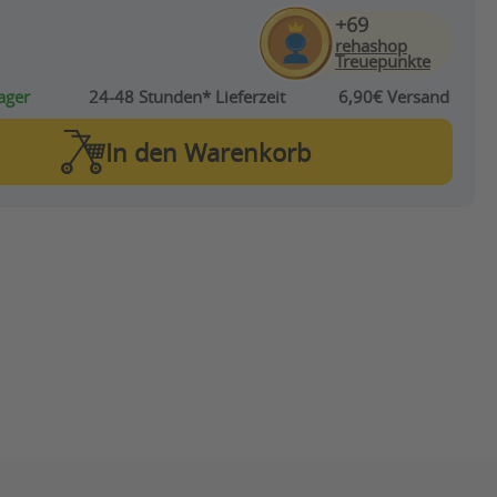
+69
rehashop
Treuepunkte
ager
24-48 Stunden*
Lieferzeit
6,90€ Versand
In den
Warenkorb