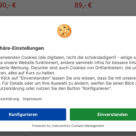
90,- €
89,- €
ewertungen. reviews.io hat Maßnahmen ergriffen, um sicherzustellen, dass es si
lefon