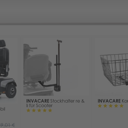
INVACARE
INVACARE
Stockhalter re &
Kor
li für Scooter
bil
89,01 €