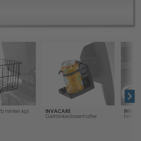
INVACARE
INVAC
b hinten kpl.
Getränkedosenhalter
hinten