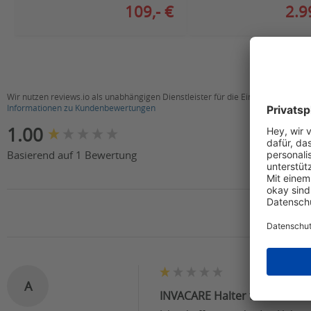
109,- €
2.9
Wir nutzen reviews.io als unabhängigen Dienstleister für die Einholung von B
Informationen zu Kundenbewertungen
New content loaded
1.00
Basierend auf 1 Bewertung
A
INVACARE Halter für Mobilte