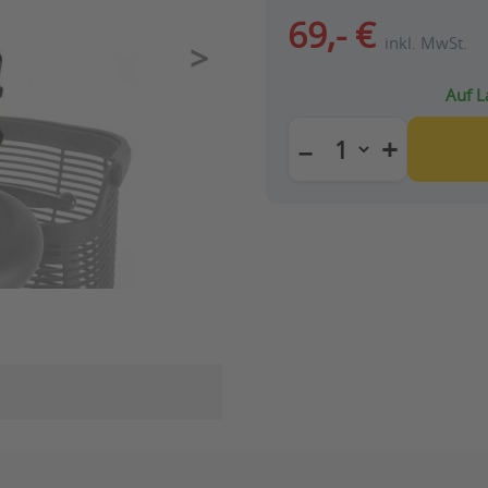
69,- €
inkl. MwSt.
Auf L
+
−