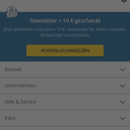
Newsletter + 10 € geschenkt
Jetzt anmelden und einen 10 € -Gutschein für Ihren nächsten
Einkauf bei uns erhalten
KOSTENLOS ANMELDEN
Kontakt
Unternehmen
Kostenlose Hotline:
0800 888 90 80
Hilfe & Service
Über uns
Mo-Fr
10.00 - 12.00 Uhr
Showrooms
13.00 - 16.00 Uhr
Infos
Serviceportal
Ratgeber
E-Mail:
Häufige Fragen
Newsletter