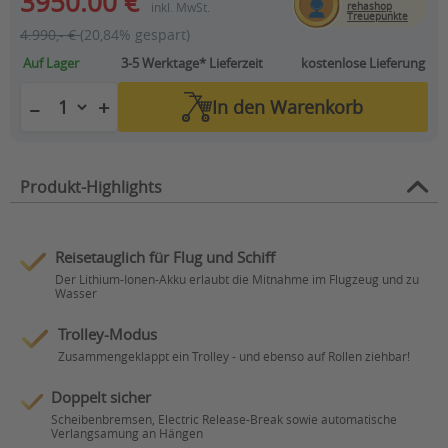
3950.00 €
inkl. MwSt.
rehashop
Treuepunkte
4.990,- €
(20,84% gespart)
Auf Lager
3-5 Werktage*
Lieferzeit
kostenlose Lieferung
+
−
In den
Warenkorb
Produkt-Highlights
Reisetauglich für Flug und Schiff
Der Lithium-Ionen-Akku erlaubt die Mitnahme im Flugzeug und zu
Wasser
Trolley-Modus
Zusammengeklappt ein Trolley - und ebenso auf Rollen ziehbar!
Doppelt sicher
Scheibenbremsen, Electric Release-Break sowie automatische
Verlangsamung an Hängen