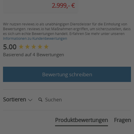
2.999,- €
Außenbereichstauglich,
Fahreigenschaften:
Innenbereichstauglich, Sportlich
Wir nutzen reviews.io als unabhängigen Dienstleister für die Einholung von
32, Akku: 1,85, hinteres Bauteil:
Leergewicht inkl.
Bewertungen. reviews.io hat Maßnahmen ergriffen, um sicherzustellen, dass
17,5, vorderes Bauteil: 12,5 (ohne
es sich um echte Bewertungen handelt. Erfahren Sie mehr unter unseren
Batterien (in kg):
Akku)
Informationen zu Kundenbewertungen
New content loaded
5.00
48V Lithium Ionen Akku,
Akkukapazität (in
zugelassen für Flug- und
Basierend auf 4 Bewertungen
V/Ah):
Schiffsreisen
Gesamtlänge (in
Bewertung schreiben
120
cm):
Gesamtbreite (in
58
cm):
Suchen:
Sortieren
Bodenfreiheit
ohne Kippschutz
12
(in cm):
Produktbewertungen
Fragen
Federung:
nein