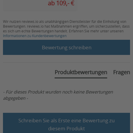
Höhe des Rückengurtes (in cm):
ab 109,- €
vorhanden
Bereich Höhenverstellung der
83 - 94,5
Griffe (in cm):
Wir nutzen reviews.io als unabhängigen Dienstleister für die Einholung von
Bewertungen. reviews.io hat Maßnahmen ergriffen, um sicherzustellen, dass
Abstand der Griffe (in cm):
42
es sich um echte Bewertungen handelt. Erfahren Sie mehr unter unseren
Informationen zu Kundenbewertungen
New content loaded
Durchmesser der Vorderräder (in
20
Bewertung schreiben
cm):
Durchmesser der Hinterräder (in
20
cm):
Produktbewertungen
Fragen
Maximale Belastbarkeit
5
Korb/Tasche (in kg):
- Für dieses Produkt wurden noch keine Bewertungen
Aufbauvideo vorhanden:
nein
abgegeben -
HMV-Nr.:
Nicht vorhanden
Schreiben Sie als Erste eine Bewertung zu
diesem Produkt