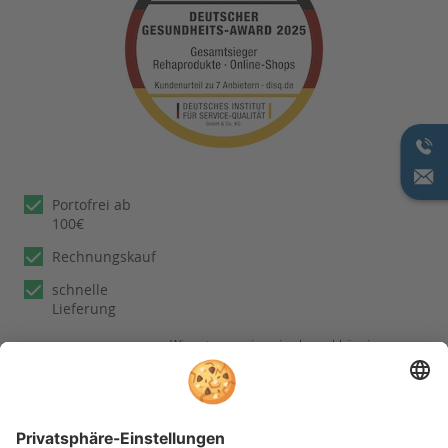
Portofrei ab
100€
Rechnungskauf
schnelle
Lieferung
Wir nutzen reviews.io als unabhängigen
Dienstleister für die Einholung von
Bewertungen. Erfahren Sie mehr unter
unseren
Informationen zu
Kundenbewertungen