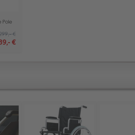
 Pole
299,- €
39,- €