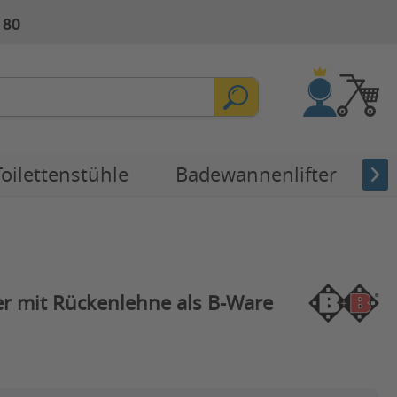
 80
Toilettenstühle
Badewannenlifter
E
r mit Rückenlehne als B-Ware