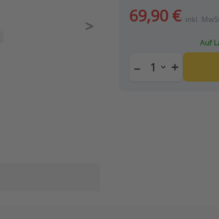
69,90 €
inkl. MwSt
Auf L
+
−