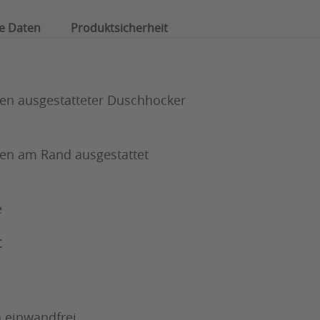
e Daten
Produktsicherheit
fen ausgestatteter Duschhocker
gen am Rand ausgestattet
e
t
n einwandfrei