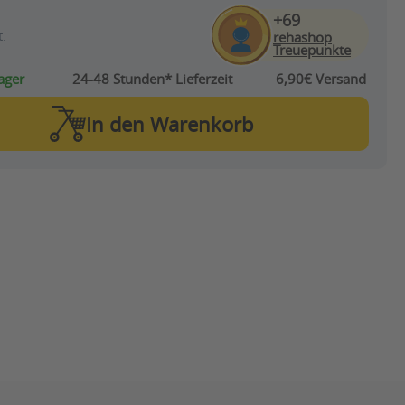
+69
.
rehashop
Treuepunkte
ager
24-48 Stunden*
Lieferzeit
6,90€ Versand
In den
Warenkorb