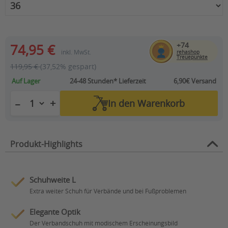
+74
74,95 €
inkl. MwSt.
rehashop
Treuepunkte
119,95 €
(37,52% gespart)
Auf Lager
24-48 Stunden*
Lieferzeit
6,90€ Versand
+
−
In den
Warenkorb
Produkt-Highlights
Schuhweite L
Extra weiter Schuh für Verbände und bei Fußproblemen
Elegante Optik
Der Verbandschuh mit modischem Erscheinungsbild