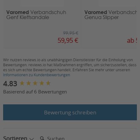
100% Polyester, Textil Stretch /
Obermaterial:
Varomed
Varomed
Verbandschuh
Verbandsch
Microvelours
Genf Klettsandale
Genua Slipper
100% Polyester, Antibakterielles
Innenmaterial:
Trikotfutter
99,95 €
59,95 €
ab 5
Innensohle:
Wechselfußbett
Laufsohle:
PU-Sohle
Wir nutzen reviews.io als unabhängigen Dienstleister für die Einholung von
Bewertungen. reviews.io hat Maßnahmen ergriffen, um sicherzustellen, dass
Hinten offen:
nein
es sich um echte Bewertungen handelt. Erfahren Sie mehr unter unseren
Informationen zu Kundenbewertungen
Für Einlagen
ja
New content loaded
4.83
geeignet:
Basierend auf 6 Bewertungen
Farbe:
Bordeaux, Mocca, schwarz
Geschlecht:
Damen, Herren, Unisex
Bewertung schreiben
HMV-Nr.:
31.03.03.4079
Suchen:
Sortieren