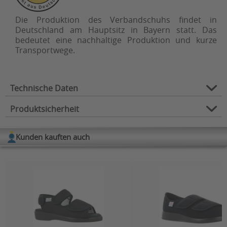
Die Produktion des Verbandschuhs findet in
Deutschland am Hauptsitz in Bayern statt. Das
bedeutet eine nachhaltige Produktion und kurze
Transportwege.
Technische Daten
Produktsicherheit
Schuhtyp:
Halbschuh, Stretchschuh
36, 37, 38, 39, 40, 41, 42, 43, 44,
Kunden kauften auch
Schuhgröße:
45, 46
Herstellerinformation
Hersteller: Florett GmbH
Waschbar:
ja
Anschrift
:
Weinbergstraße 15
Schafthöhe:
Halbschuhhöhe
93413 Cham, Deutschland
Weite:
L - extra weit
Kontakt
:
E-Mail:
info@florett.de
Verschluss:
Klettverschluss