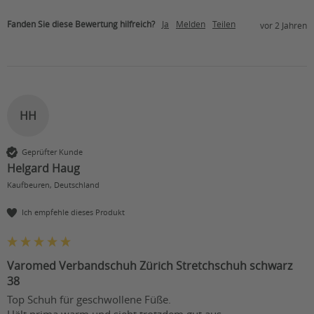
Fanden Sie diese Bewertung hilfreich?
Ja
Melden
Teilen
vor 2 Jahren
HH
Geprüfter Kunde
Helgard Haug
Kaufbeuren, Deutschland
Ich empfehle dieses Produkt
Varomed Verbandschuh Zürich Stretchschuh schwarz
38
Top Schuh für geschwollene Füße.

Hält prima warm und sieht trotzdem gut aus.
