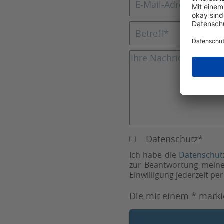
Datenschutz*
Ich habe die
Datenschut
zur Beantwortung meiner
Einwilligung jederzeit p
Die mit einem * markie