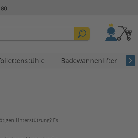
 80
Toilettenstühle
Badewannenlifter
E
nötigen Unterstützung? Es