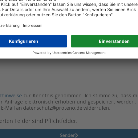
zhinweise
zur Kenntnis genommen. Ich stimme zu, dass 
 Anfrage elektronisch erhoben und gespeichert werden. 
er E-Mail an datenschutz@proteno.de widerrufen.
rten Felder sind Pflichtfelder.
Senden