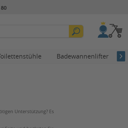
 80
Toilettenstühle
Badewannenlifter
E
nötigen Unterstützung? Es