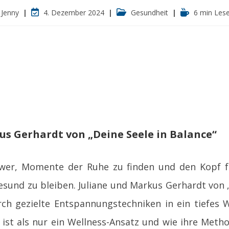
trags-
Beitrag
Beitrags-
Lesedauer:
Jenny
4. Dezember 2024
Gesundheit
6 min Lese
or:
zuletzt
Kategorie:
geändert
am:
us Gerhardt von „Deine Seele in Balance“
schwer, Momente der Ruhe zu finden und den Kopf
esund zu bleiben. Juliane und Markus Gerhardt von 
h gezielte Entspannungstechniken in ein tiefes Wo
ist als nur ein Wellness-Ansatz und wie ihre Meth