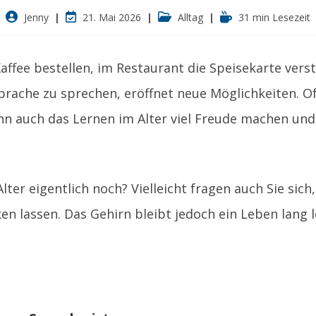
Beitrags-
Beitrag
Beitrags-
Lesedauer:
Jenny
21. Mai 2026
Alltag
31 min Lesezeit
Autor:
zuletzt
Kategorie:
geändert
am:
affee bestellen, im Restaurant die Speisekarte vers
rache zu sprechen, eröffnet neue Möglichkeiten. Of
n auch das Lernen im Alter viel Freude machen und g
lter eigentlich noch? Vielleicht fragen auch Sie sic
lassen. Das Gehirn bleibt jedoch ein Leben lang l