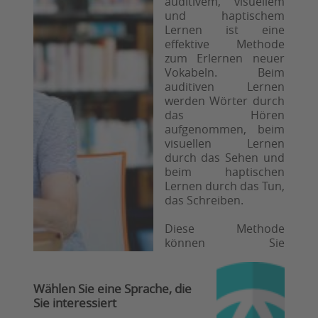
auditivem, visuellem
und haptischem
Lernen ist eine
effektive Methode
zum Erlernen neuer
Vokabeln. Beim
auditiven Lernen
werden Wörter durch
das Hören
aufgenommen, beim
visuellen Lernen
durch das Sehen und
beim haptischen
Lernen durch das Tun,
das Schreiben.
Diese Methode
können Sie
anwenden, indem Sie
eine Liste mit
Vokabeln
Wählen Sie eine Sprache, die
aufschreiben und
Sie interessiert
daneben jeweils ein