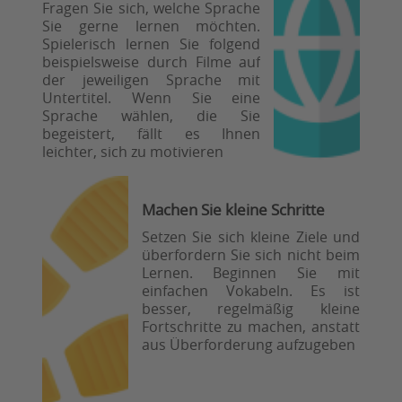
Fragen Sie sich, welche Sprache
passendes Bild
Sie gerne lernen möchten.
zeichnen. Zusätzlich
Spielerisch lernen Sie folgend
können Sie die
beispielsweise durch Filme auf
Vokabeln beim
der jeweiligen Sprache mit
Aufschreiben laut
Untertitel. Wenn Sie eine
aussprechen.
Sprache wählen, die Sie
begeistert, fällt es Ihnen
Durch das Verbinden
leichter, sich zu motivieren
der Wörter mit
Bildern schaffen Sie
eine Verknüpfung im
Machen Sie kleine Schritte
Gehirn, die das
Erinnern erleichtert.
Setzen Sie sich kleine Ziele und
Mit ein wenig Übung
überfordern Sie sich nicht beim
werden Sie schnell
Lernen. Beginnen Sie mit
Fortschritte machen
einfachen Vokabeln. Es ist
und sich neue Wörter
besser, regelmäßig kleine
leichter merken
Fortschritte zu machen, anstatt
können.
aus Überforderung aufzugeben