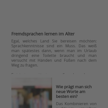
Fremdsprachen lernen im Alter
Egal, welches Land Sie bereisen möchten:
Sprachkenntnisse sind ein Muss. Das weiß
man spätestes dann, wenn man im Urlaub
dringend eine Toilette braucht und man
versucht mit Händen und Füßen nach dem
Weg zu fragen.
Es ist nie zu spät, eine neue Sprache zu lernen,
sondern eine großartige Möglichkeit, das
Gedächtnis zu trainieren und neue Kulturen
Wie prägt man sich
kennenzulernen. So finden Sie sich auf Ihrer
neue Worte am
nächsten Reise besser zurecht und gelangen
besten ein?
vielleicht sogar abseits touristischer Pfade an
die begehrten Tipps von Einheimischen.
Das Kombinieren von